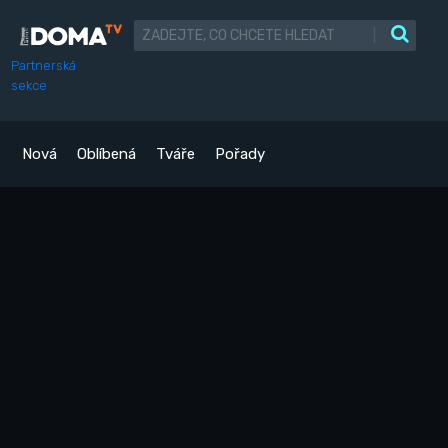
|
Partnerská
sekce
Nová
Oblíbená
Tváře
Pořady