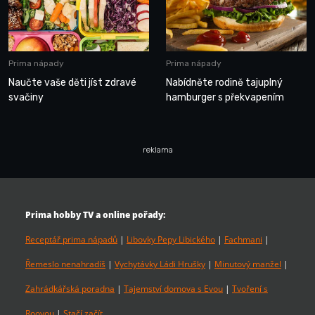
Prima nápady
Prima nápady
Naučte vaše děti jíst zdravé
Nabídněte rodině tajuplný
svačiny
hamburger s překvapením
reklama
Prima hobby TV a online pořady:
Receptář prima nápadů
|
Libovky Pepy Libického
|
Fachmani
|
Řemeslo nenahradíš
|
Vychytávky Ládi Hrušky
|
Minutový manžel
|
Zahrádkářská poradna
|
Tajemství domova s Evou
|
Tvoření s
Rooyou
|
Stačí začít