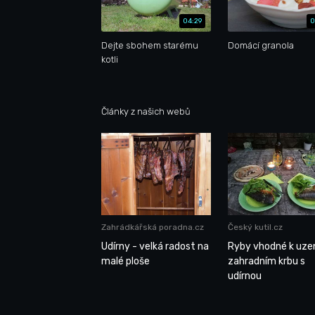
04:29
0
Dejte sbohem starému
Domácí granola
kotli
Články z našich webů
Zahrádkářská poradna.cz
Český kutil.cz
Udírny - velká radost na
Ryby vhodné k uzen
malé ploše
zahradním krbu s
udírnou