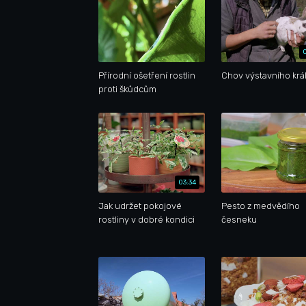
Přírodní ošetření rostlin
Chov výstavního král
proti škůdcům
03:34
Jak udržet pokojové
Pesto z medvědího
rostliny v dobré kondici
česneku