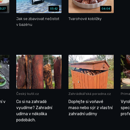
3:27
03:42
04:04
Jak se zbavovat nečistot
Tvarohové koblížky
v bazénu
Český kutil.cz
Zahrádkářská poradna.cz
Prim
í v
Co si na zahradě
Dopřejte si voňavé
Vyro
vyudíme? Zahradní
maso nebo sýr z vlastní
speci
udírna v několika
zahradní udírny
prof
podobách.