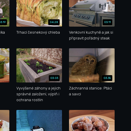
03:19
04:28
03:11
íka
Trhací česnekový chleba
Venkovní kuchyně a jak si
připravit pořádný steak
03:03
03:35
Vyvýšené záhony a jejich
Záchranná stanice: Ptáci
správné založení, výplň i
a savci
ochrana rostlin