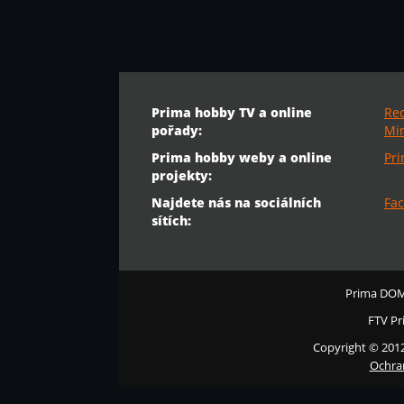
Prima hobby TV a online
Re
pořady:
Min
Prima hobby weby a online
Pr
projekty:
Najdete nás na sociálních
Fac
sítích:
Prima DO
FTV Pr
Copyright © 201
Ochra