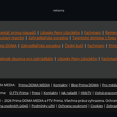
reklama
ceptář prima nápadů
|
Libovky Pepy Libického
|
Fachmani
|
Řemes
utový manžel
|
Zahrádkářská poradna
|
Tajemství domova s Evou
ima DOMA
|
Zahrádkářská poradna
|
Český kutil
|
Fachmani
|
Prim
ebook skupina pro zahrádkáře
|
Libovky Pepy Libického
|
Fachmani
MA MEDIA:
Prima DOMA MEDIA
|
Kontakty
|
Blog Prima DOMA
|
Pro médi
ima:
O FTV Prima
|
Press
|
Kontakty
|
Jak naladit
|
HbbTV
|
Volná pracovn
2 – 2026 Prima DOMA MEDIA a FTV Prima. Všechna práva vyhrazena. Ochran
na osobních údajů
|
Podmínky užití
|
Ochrana soukromí
|
Cookies
|
Zobraz