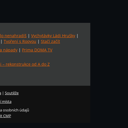
lo nenahradíš
|
Vychytávky Ládi Hrušky
|
|
Tvoření s Rooyou
|
Stačí začít
a nápady
|
Prima DOMA TV
 – rekonstrukce od A do Z
a
|
Soutěže
í místa
a osobních údajů
it CMP