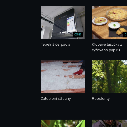
03:57
0
Tepelná čerpadla
Křupavé taštičky z
rýžového papíru
Zateplení střechy
Repelenty