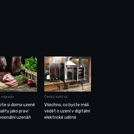
a nápady
Český kutil.cz
bte si doma uzené
Všechno, co byste měli
ality jako praví
vědět o uzení v digitální
esionální uzenáři
elektrické udírně