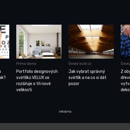
Prima doma
Český kutil.cz
Český
u
Portfolio designových
Jak vybrat správný
Z ob
rak?
světlíků VELUX se
světlík a na co si dát
dřev
rozšiřuje o tři nové
pozor
vytv
velikosti
deko
reklama