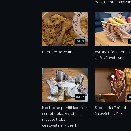
rybičkovou pomazá
05:17
0
Podušky se zelím
Výroba dřevěného k
z dřevěných lamel
04:43
0
Nechte se pohltit kouzlem
Srdce z kalíšků od
scrapbooku, Vyrobit si
čajových svíček
můžete třeba
cestovatelský deník