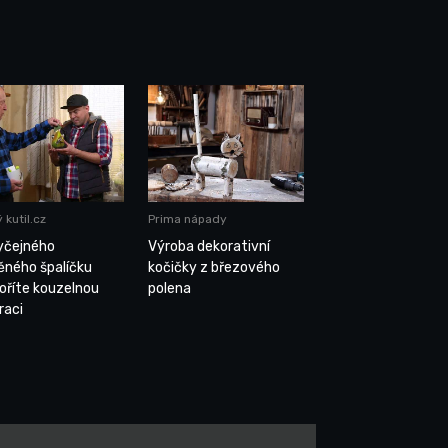
 kutil.cz
Prima nápady
yčejného
Výroba dekorativní
ěného špalíčku
kočičky z březového
oříte kouzelnou
polena
raci