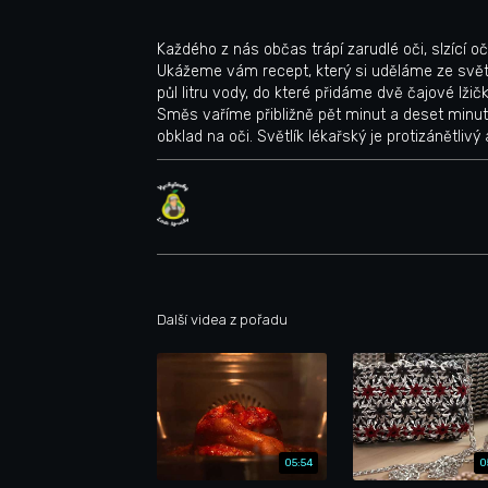
Každého z nás občas trápí zarudlé oči, slzící oč
Ukážeme vám recept, který si uděláme ze světl
půl litru vody, do které přidáme dvě čajové lžičk
Směs vaříme přibližně pět minut a deset min
obklad na oči. Světlík lékařský je protizánětliv
Další videa z pořadu
05:54
0