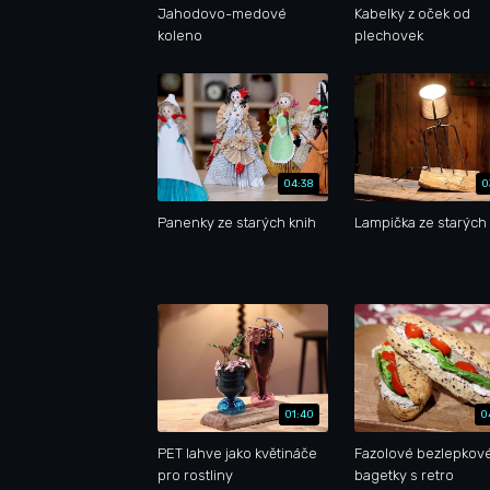
Jahodovo-medové
Kabelky z oček od
koleno
plechovek
04:38
0
Panenky ze starých knih
Lampička ze starých 
01:40
0
PET lahve jako květináče
Fazolové bezlepkov
pro rostliny
bagetky s retro