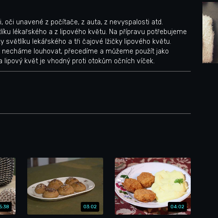
i, oči unavené z počítače, z auta, z nevyspalosti atd.
íku lékařského a z lipového květu. Na přípravu potřebujeme
y světlíku lekářského a tři čajové lžičky lipového květu.
ut necháme louhovat, přecedíme a můžeme použít jako
ý a lipový květ je vhodný proti otokům očních víček.
5:38
03:02
04:02