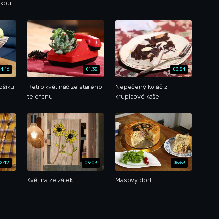
nkou
4:16
01:35
03:54
ošíku
Retro květináč ze starého
Nepečený koláč z
telefonu
krupicové kaše
2:12
03:03
05:53
Květina ze zátek
Masový dort