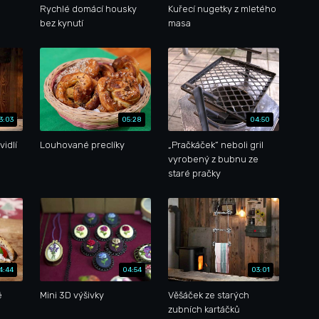
Rychlé domácí housky
Kuřecí nugetky z mletého
bez kynutí
masa
3:03
05:28
04:50
vidlí
Louhované preclíky
„Pračkáček“ neboli gril
vyrobený z bubnu ze
staré pračky
4:44
04:54
03:01
é
Mini 3D výšivky
Věšáček ze starých
zubních kartáčků