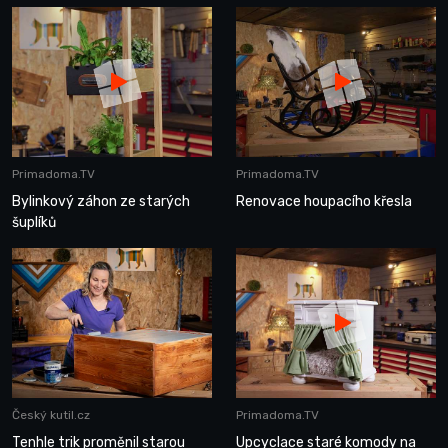
Primadoma.TV
Primadoma.TV
Bylinkový záhon ze starých
Renovace houpacího křesla
šuplíků
Český kutil.cz
Primadoma.TV
Tenhle trik proměnil starou
Upcyclace staré komody na