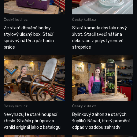
Český kutil.cz
Český kutil.cz
Ze staré dřevěné bedny
Stará komoda dostala nový
stylový úložný box: Stačí
život. Stačil svěží nátěr a
správný nátěr a pár hodin
dekorace z polystyrenové
práce
stropnice
Český kutil.cz
Český kutil.cz
Nevyhazujte staré houpací
Bylinkový záhon ze starých
křeslo. Stačilo pár úprav a
šuplíků: Nápad, který promění
vznikl originál jako z katalogu
odpad v ozdobu zahrady