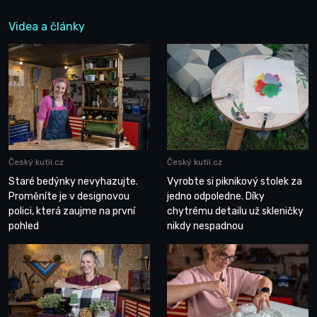
Videa a články
Český kutil.cz
Český kutil.cz
Staré bedýnky nevyhazujte.
Vyrobte si piknikový stolek za
Proměníte je v designovou
jedno odpoledne. Díky
polici, která zaujme na první
chytrému detailu už skleničky
pohled
nikdy nespadnou