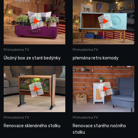
Primadoma.TV
Primadoma.TV
Úložný box ze staré bedýnky
přeměna retro komody
Primadoma.TV
Primadoma.TV
Renovace skleněného stolku
Renovace starého nočního
stolku