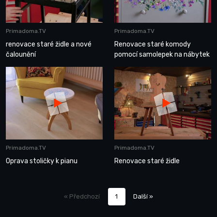
Primadoma.TV
Primadoma.TV
renovace staré židle a nové
Renovace staré komody
čalounění
pomocí samolepek na nábytek
Primadoma.TV
Primadoma.TV
Oprava stoličky k pianu
Renovace staré židle
« Předchozí
1
Další »