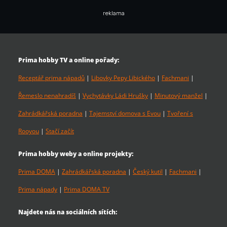
reklama
Prima hobby TV a online pořady:
Receptář prima nápadů
|
Libovky Pepy Libického
|
Fachmani
|
Řemeslo nenahradíš
|
Vychytávky Ládi Hrušky
|
Minutový manžel
|
Zahrádkářská poradna
|
Tajemství domova s Evou
|
Tvoření s
Rooyou
|
Stačí začít
Prima hobby weby a online projekty:
Prima DOMA
|
Zahrádkářská poradna
|
Český kutil
|
Fachmani
|
Prima nápady
|
Prima DOMA TV
Najdete nás na sociálních sítích: