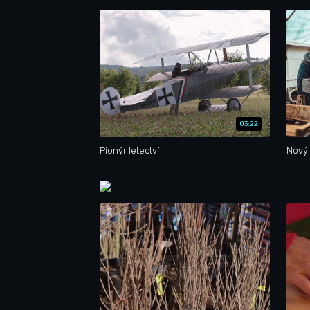
03:22
Pionýr letectví
Nový 