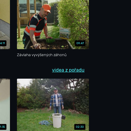
4:11
09:47
Závlaha vyvýšených záhonů
videa z pořadu
1:35
02:30