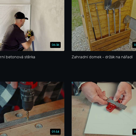
06:36
0
ní betonová stěrka
Zahradní domek - držák na nářadí
01:54
0