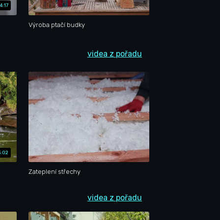
4:17
Výroba ptačí budky
videa z pořadu
:02
Zateplení střechy
videa z pořadu