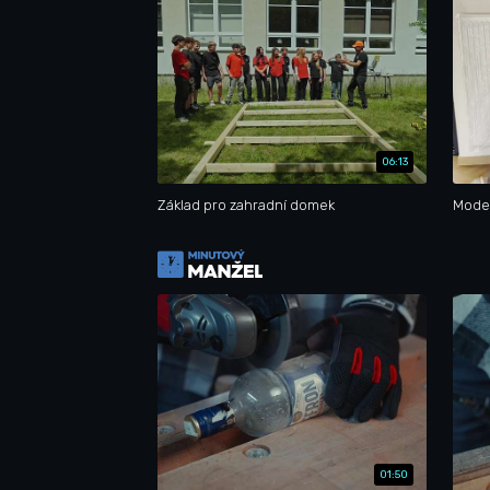
06:13
Základ pro zahradní domek
Moder
01:50