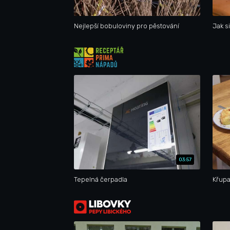
Nejlepší bobuloviny pro pěstování
Jak s
03:57
Tepelná čerpadla
Křupa