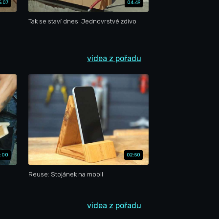
5:07
04:49
Tak se staví dnes: Jednovrstvé zdivo
videa z pořadu
:00
02:50
Reuse: Stojánek na mobil
videa z pořadu