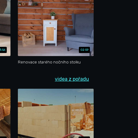
3:56
02:59
Renovace starého nočního stolku
videa z pořadu