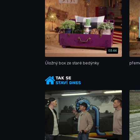
03:44
Úložný box ze staré bedýnky
přem