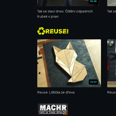
05:46
Tak se staví dnes: Čištění odpadních
Tak s
trubek v praxi
03:37
Reuse: Lištička ze dřeva
Reuse