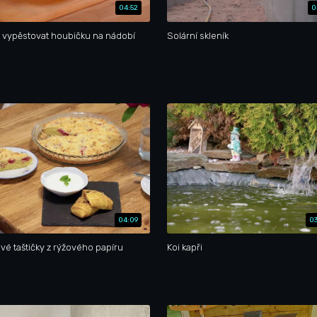
04:52
0
i vypěstovat houbičku na nádobí
Solární skleník
04:09
03
vé taštičky z rýžového papíru
Koi kapři