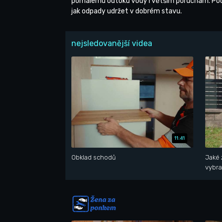
pomalému odtoku vody i větším poruchám. Pod
jak odpady udržet v dobrém stavu.
nejsledovanější videa
11:41
Obklad schodů
Jaké 
vybra