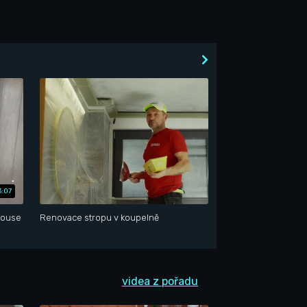
3:07
House
Renovace stropu v koupelně
videa z pořadu