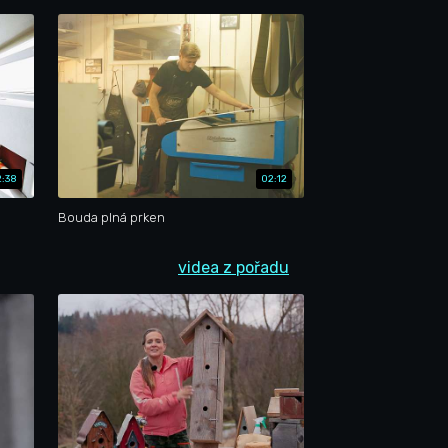
:38
02:12
Bouda plná prken
videa z pořadu