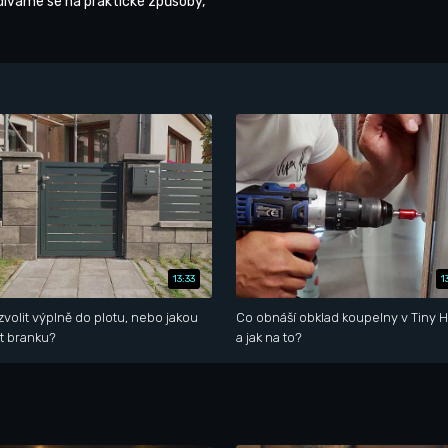
íváme se na praktické způsoby,
13:33
1
zvolit výplně do plotu, nebo jakou
Co obnáší obklad koupelny v Tiny 
t branku?
a jak na to?