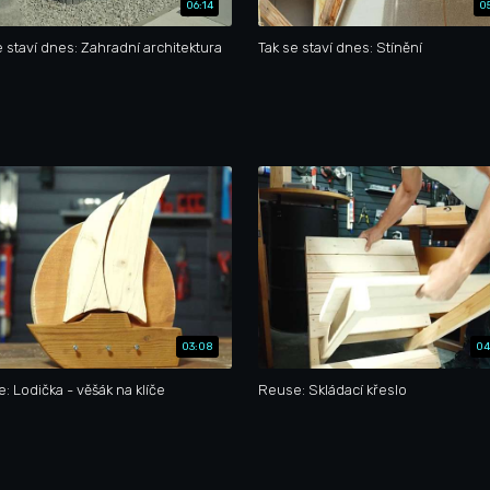
06:14
0
e staví dnes: Zahradní architektura
Tak se staví dnes: Stínění
03:08
04
: Lodička - věšák na klíče
Reuse: Skládací křeslo