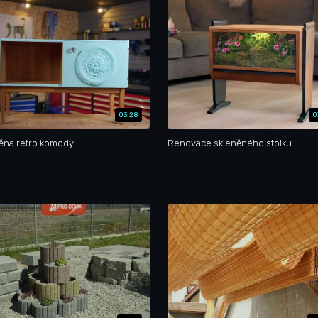
03:28
0
ěna retro komody
Renovace skleněného stolku