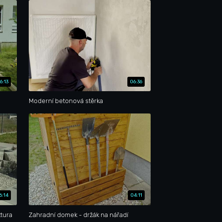
6:13
06:36
Moderní betonová stěrka
6:14
04:11
ktura
Zahradní domek - držák na nářadí