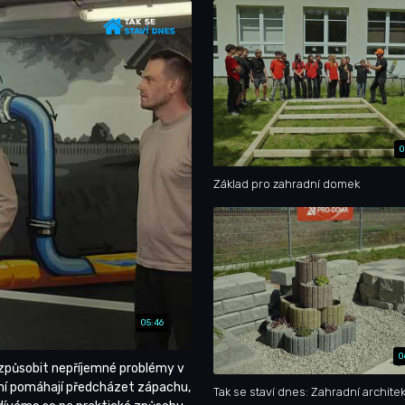
0
Základ pro zahradní domek
05:46
0
působit nepříjemné problémy v
ění pomáhají předcházet zápachu,
Tak se staví dnes: Zahradní archite