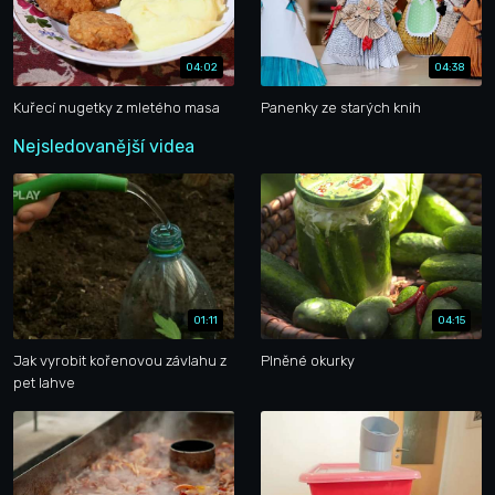
04:02
04:38
Kuřecí nugetky z mletého masa
Panenky ze starých knih
Nejsledovanější videa
01:11
04:15
Jak vyrobit kořenovou závlahu z
Plněné okurky
pet lahve