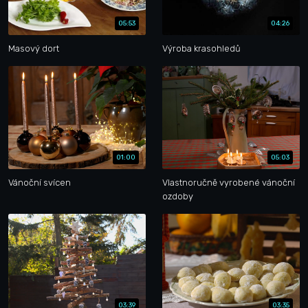
05:53
04:26
Masový dort
Výroba krasohledů
01:00
05:03
Vánoční svícen
Vlastnoručně vyrobené vánoční
ozdoby
03:39
03:35