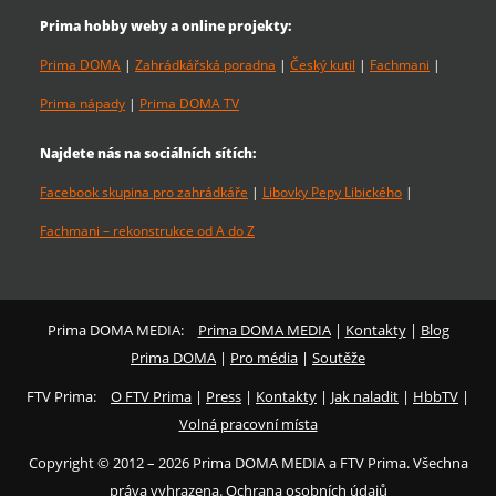
Prima hobby weby a online projekty:
Prima DOMA
|
Zahrádkářská poradna
|
Český kutil
|
Fachmani
|
Prima nápady
|
Prima DOMA TV
Najdete nás na sociálních sítích:
Facebook skupina pro zahrádkáře
|
Libovky Pepy Libického
|
Fachmani – rekonstrukce od A do Z
Prima DOMA MEDIA:
Prima DOMA MEDIA
|
Kontakty
|
Blog
Prima DOMA
|
Pro média
|
Soutěže
FTV Prima:
O FTV Prima
|
Press
|
Kontakty
|
Jak naladit
|
HbbTV
|
Volná pracovní místa
Copyright © 2012 – 2026 Prima DOMA MEDIA a FTV Prima. Všechna
práva vyhrazena. Ochrana osobních údajů