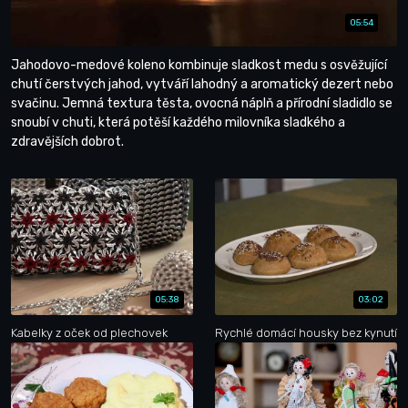
05:54
Jahodovo-medové koleno kombinuje sladkost medu s osvěžující
chutí čerstvých jahod, vytváří lahodný a aromatický dezert nebo
svačinu. Jemná textura těsta, ovocná náplň a přírodní sladidlo se
snoubí v chuti, která potěší každého milovníka sladkého a
zdravějších dobrot.
05:38
03:02
Kabelky z oček od plechovek
Rychlé domácí housky bez kynutí