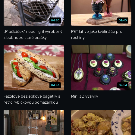
04:50
01:40
„Pračkáček“ neboli gril vyrobený
PET lahve jako květináče pro
z bubnu ze staré pračky
rostliny
04:44
04:54
Fazolové bezlepkové bagetky s
Mini 3D výšivky
retro rybičkovou pomazánkou