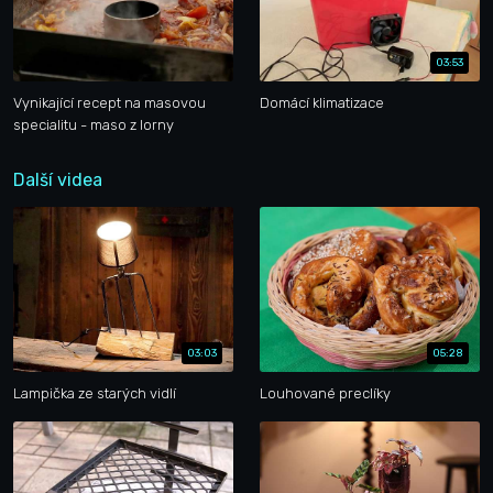
03:53
Vynikající recept na masovou
Domácí klimatizace
specialitu - maso z lorny
Další videa
03:03
05:28
Lampička ze starých vidlí
Louhované preclíky