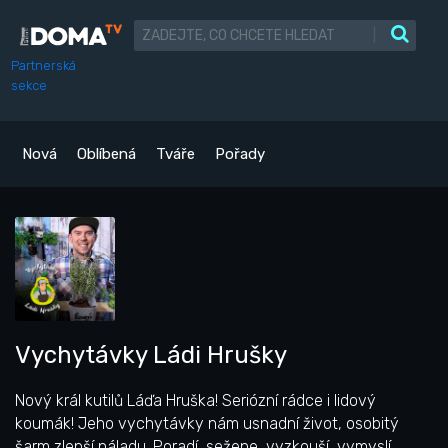
|
Partnerská
sekce
Nová
Oblíbená
Tváře
Pořady
Vychytávky Ládi Hrušky
Nový král kutilů Láďa Hruška! Seriózní rádce i lidový
koumák! Jeho vychytávky nám usnadní život, osobitý
šarm zlepší náladu. Poradí, sežene, vyzkouší, vymyslí,