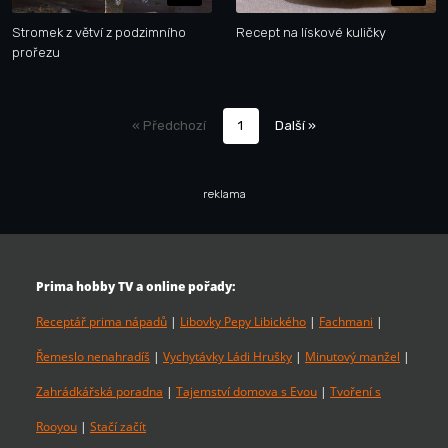
Stromek z větví z podzimního
Recept na lískové kuličky
prořezu
« Předchozí
1
Další »
reklama
Prima hobby TV a online pořady:
Receptář prima nápadů
|
Libovky Pepy Libického
|
Fachmani
|
Řemeslo nenahradíš
|
Vychytávky Ládi Hrušky
|
Minutový manžel
|
Zahrádkářská poradna
|
Tajemství domova s Evou
|
Tvoření s
Rooyou
|
Stačí začít