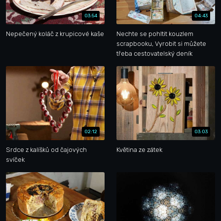
03:54
04:43
Nepečený koláč z krupicové kaše
Nechte se pohltit kouzlem
scrapbooku, Vyrobit si můžete
třeba cestovatelský deník
02:12
03:03
Srdce z kalíšků od čajových
Květina ze zátek
svíček