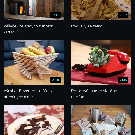
03:01
05:17
Věšáček ze starých zubních
Podušky se zelím
kartáčků
04:16
01:35
Výroba dřevěného košíku z
Retro květináč ze starého
dřevěných lamel
telefonu