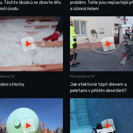
u. Těchto škůdců se zbavte dřív,
problém. Tohle jsou nejčastější př
ničí úrodu
a účinná řešení
adoma.TV
Primadoma.TV
plení střechy
Jak efektivně topit dřevem a
peletami v příštím desetiletí?