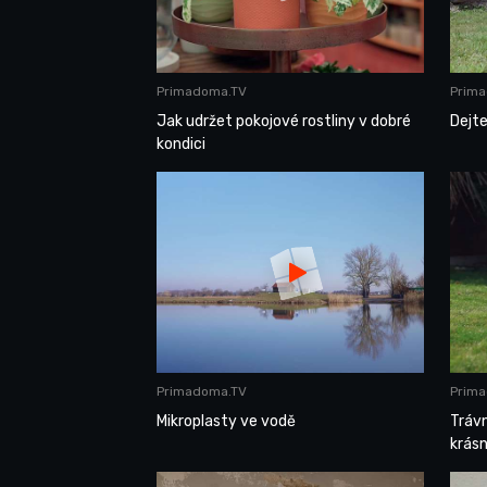
Primadoma.TV
Prim
Jak udržet pokojové rostliny v dobré
Dejt
kondici
Primadoma.TV
Prim
Mikroplasty ve vodě
Trávn
krás