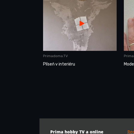
Primadoma.TV
Prim
Plíseň v interiéru
Mode
Prima hobby TV a online
Re