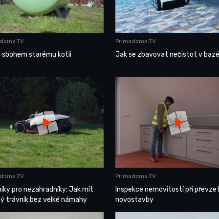
adoma.TV
Primadoma.TV
e sbohem starému kotli
Jak se zbavovat nečistot v baz
adoma.TV
Primadoma.TV
íky pro nezahradníky: Jak mít
Inspekce nemovitostí při převzet
ný trávník bez velké námahy
novostavby