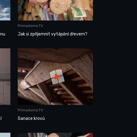
Primadoma.TV
énu
Jak si zpříjemnit vytápění dřevem?
Primadoma.TV
í
Sanace krovů