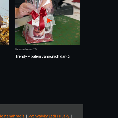
Primadoma.TV
Trendy v balení vánočních dárků
lo nenahradíš
|
Vychytávky Ládi Hrušky
|