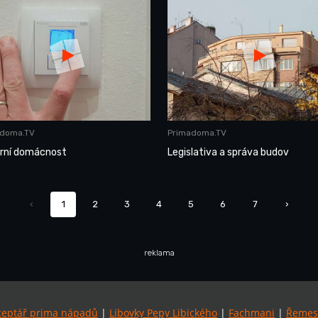
adoma.TV
Primadoma.TV
rní domácnost
Legislativa a správa budov
‹
1
2
3
4
5
6
7
›
reklama
ceptář prima nápadů
|
Libovky Pepy Libického
|
Fachmani
|
Řemes