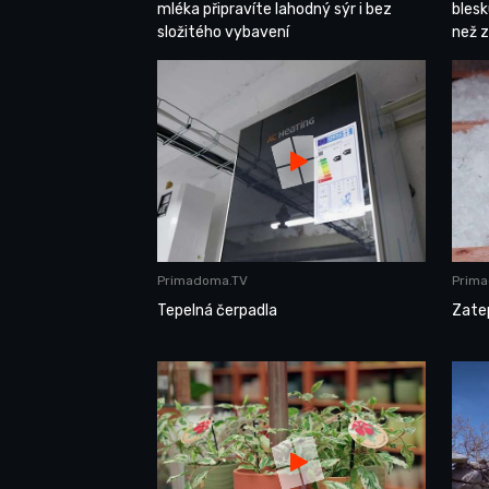
mléka připravíte lahodný sýr i bez
blesk
složitého vybavení
než z
Primadoma.TV
Prim
Tepelná čerpadla
Zate