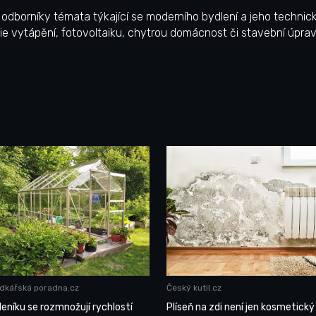
 s odborníky témata týkající se moderního bydlení a jeho techni
ie vytápění, fotovoltaiku, chytrou domácnost či stavební úpra
dkářská poradna.cz
Český kutil.cz
leníku se rozmnožují rychlostí
Plíseň na zdi není jen kosmetický