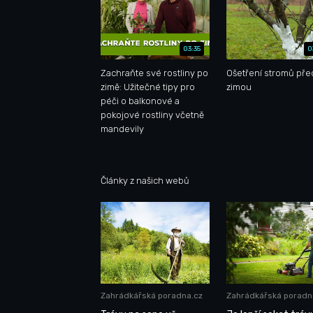
03:35
0
Zachraňte své rostliny po
Ošetření stromů pře
zimě: Užitečné tipy pro
zimou
péči o balkonové a
pokojové rostliny včetně
mandevily
Články z našich webů
Zahrádkářská poradna.cz
Zahrádkářská poradn