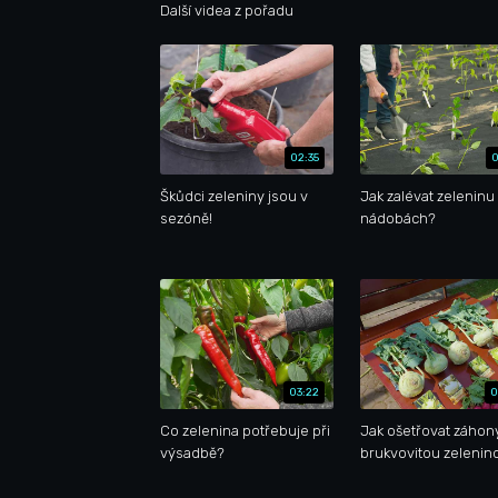
Další videa z pořadu
02:35
0
Škůdci zeleniny jsou v
Jak zalévat zeleninu
sezóně!
nádobách?
03:22
0
Co zelenina potřebuje při
Jak ošetřovat záhon
výsadbě?
brukvovitou zelenin