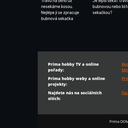
Trávu na seno už
Je lepší sekat tráv
nesekáme kosou.
bubnovou nebo liš
Nejlépe ji se zpracuje
sekačkou?
bubnová sekačka
Prima hobby TV a online
Re
pořady:
Min
Prima hobby weby a online
Pr
projekty:
Najdete nás na sociálních
Fac
sítích:
Prima DO