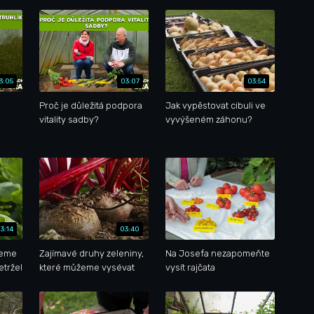
3:05
03:07
03:54
Proč je důležitá podpora
Jak vypěstovat cibuli ve
vitality sadby?
vyvýšeném záhonu?
3:14
03:40
jeme
Zajímavé druhy zeleniny,
Na Josefa nezapomeňte
etržel
které můžeme vysévat
vysít rajčata