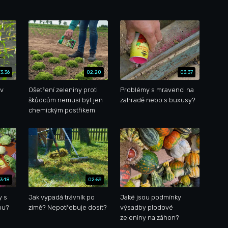
3:36
02:20
03:37
 v
Ošetření zeleniny proti
Problémy s mravenci na
škůdcům nemusí být jen
zahradě nebo s buxusy?
chemickým postřikem
3:18
02:59
y s
Jak vypadá trávník po
Jaké jsou podmínky
ou?
zimě? Nepotřebuje dosít?
výsadby plodové
zeleniny na záhon?