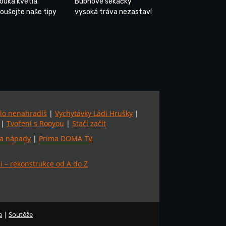
louka kvetla.
Bubnové sekačky
oušejte naše tipy
vysoká tráva nezastaví
lo nenahradíš
|
Vychytávky Ládi Hrušky
|
|
Tvoření s Rooyou
|
Stačí začít
a nápady
|
Prima DOMA TV
 – rekonstrukce od A do Z
a
|
Soutěže