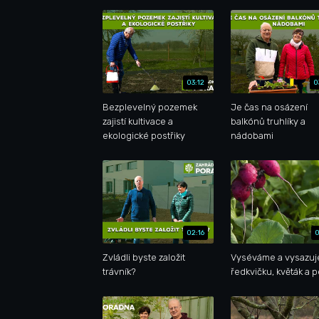
03:12
0
Bezplevelný pozemek
Je čas na osázení
zajistí kultivace a
balkónů truhlíky a
ekologické postřiky
nádobami
02:16
0
Zvládli byste založit
Vyséváme a vysazu
trávník?
ředkvičku, květák a p