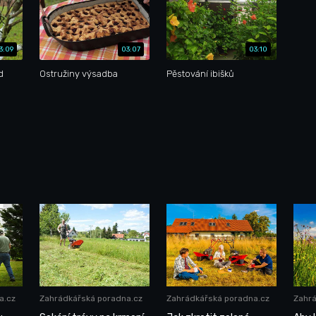
3:09
03:07
03:10
d
Ostružiny výsadba
Pěstování ibišků
a.cz
Zahrádkářská poradna.cz
Zahrádkářská poradna.cz
Zahrá