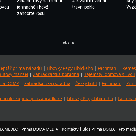
u
Sekání trávy na krmení
Jak zkrotit zelené
Aby 
tovou
je snadné, i když
travní peklo
Vyzk
zahodíte kosu
reklama
ceptář prima nápadů
|
Libovky Pepy Libického
|
Fachmani
|
Řemes
utový manžel
|
Zahrádkářská poradna
|
Tajemství domova s Evou
ima DOMA
|
Zahrádkářská poradna
|
Český kutil
|
Fachmani
|
Prim
ebook skupina pro zahrádkáře
|
Libovky Pepy Libického
|
Fachmani
MA MEDIA:
Prima DOMA MEDIA
|
Kontakty
|
Blog Prima DOMA
|
Pro médi