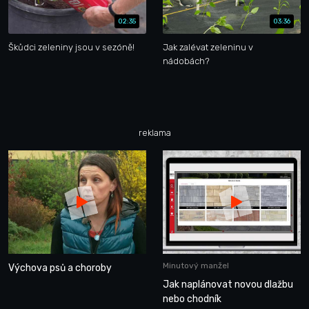
02:35
03:36
Škůdci zeleniny jsou v sezóně!
Jak zalévat zeleninu v
nádobách?
reklama
Minutový manžel
Výchova psů a choroby
Jak naplánovat novou dlažbu
nebo chodník