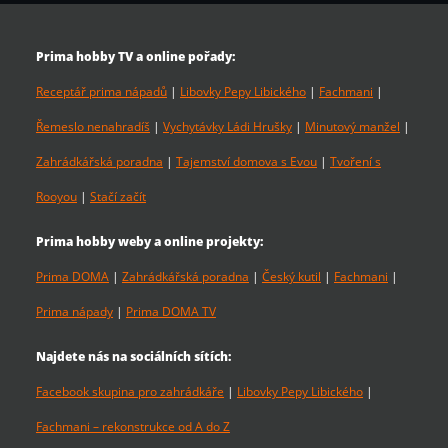
Prima hobby TV a online pořady:
Receptář prima nápadů
|
Libovky Pepy Libického
|
Fachmani
|
Řemeslo nenahradíš
|
Vychytávky Ládi Hrušky
|
Minutový manžel
|
Zahrádkářská poradna
|
Tajemství domova s Evou
|
Tvoření s
Rooyou
|
Stačí začít
Prima hobby weby a online projekty:
Prima DOMA
|
Zahrádkářská poradna
|
Český kutil
|
Fachmani
|
Prima nápady
|
Prima DOMA TV
Najdete nás na sociálních sítích:
Facebook skupina pro zahrádkáře
|
Libovky Pepy Libického
|
Fachmani – rekonstrukce od A do Z