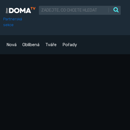
|
Partnerská
sekce
Nová
Oblíbená
Tváře
Pořady