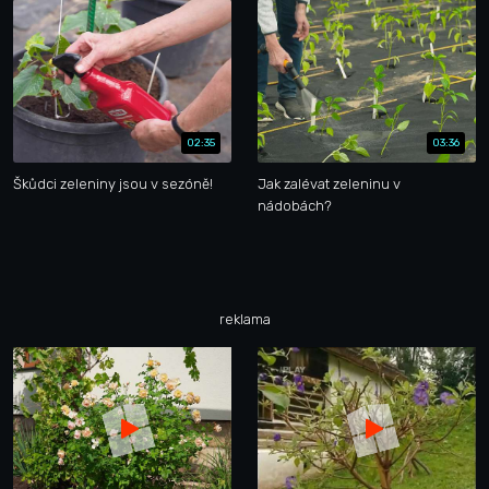
02:35
03:36
Škůdci zeleniny jsou v sezóně!
Jak zalévat zeleninu v
nádobách?
reklama