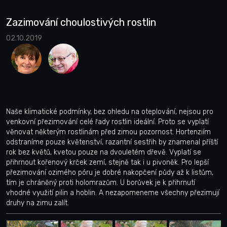
Zazimování choulostivých rostlin
02.10.2019
Naše klimatické podmínky, bez ohledu na oteplování, nejsou pro
venkovní přezimování celé řady rostlin ideální. Proto se vyplatí
věnovat některým rostlinám před zimou pozornost. Hortenziím
odstraníme pouze květenství, razantní sestřih by znamenal příští
rok bez květů, kvetou pouze na dvouletém dřevě. Vyplatí se
přihrnout kořenový krček zemí, stejně tak i u pivoněk. Pro lepší
přezimování ozimého póru je dobré nakopčení půdy až k listům,
tím je chráněný proti holomrazům. U borůvek je k přihrnutí
vhodné využití pilin a hoblin. A nezapomeneme všechny přezimují
druhy na zimu zalít.