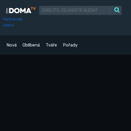
|
Partnerská
sekce
Nová
Oblíbená
Tváře
Pořady