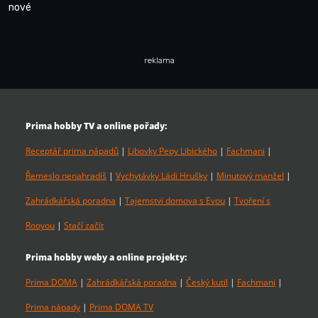
nové
reklama
Prima hobby TV a online pořady:
Receptář prima nápadů
|
Libovky Pepy Libického
|
Fachmani
|
Řemeslo nenahradíš
|
Vychytávky Ládi Hrušky
|
Minutový manžel
|
Zahrádkářská poradna
|
Tajemství domova s Evou
|
Tvoření s
Rooyou
|
Stačí začít
Prima hobby weby a online projekty:
Prima DOMA
|
Zahrádkářská poradna
|
Český kutil
|
Fachmani
|
Prima nápady
|
Prima DOMA TV