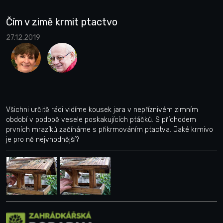
Čím v zimě krmit ptactvo
27.12.2019
Všichni určitě rádi vidíme kousek jara v nepříznivém zimním
období v podobě vesele poskakujících ptáčků. S příchodem
prvních mrazíků začínáme s přikrmováním ptactva. Jaké krmivo
je pro ně nejvhodnější?