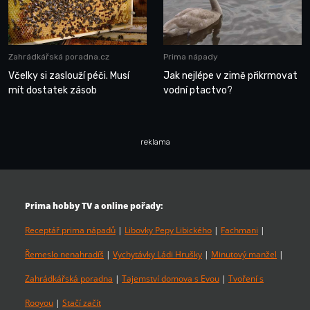
Zahrádkářská poradna.cz
Prima nápady
Včelky si zaslouží péči. Musí
Jak nejlépe v zimě přikrmovat
mít dostatek zásob
vodní ptactvo?
reklama
Prima hobby TV a online pořady:
Receptář prima nápadů
|
Libovky Pepy Libického
|
Fachmani
|
Řemeslo nenahradíš
|
Vychytávky Ládi Hrušky
|
Minutový manžel
|
Zahrádkářská poradna
|
Tajemství domova s Evou
|
Tvoření s
Rooyou
|
Stačí začít