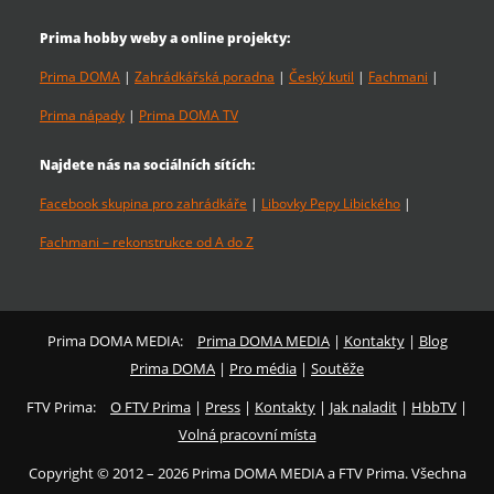
Prima hobby weby a online projekty:
Prima DOMA
|
Zahrádkářská poradna
|
Český kutil
|
Fachmani
|
Prima nápady
|
Prima DOMA TV
Najdete nás na sociálních sítích:
Facebook skupina pro zahrádkáře
|
Libovky Pepy Libického
|
Fachmani – rekonstrukce od A do Z
Prima DOMA MEDIA:
Prima DOMA MEDIA
|
Kontakty
|
Blog
Prima DOMA
|
Pro média
|
Soutěže
FTV Prima:
O FTV Prima
|
Press
|
Kontakty
|
Jak naladit
|
HbbTV
|
Volná pracovní místa
Copyright © 2012 – 2026 Prima DOMA MEDIA a FTV Prima. Všechna