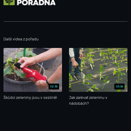
Další videa z pořadu
02:35
03:36
Škůdci zeleniny jsou v sezóně!
Jak zalévat zeleninu v
nádobách?