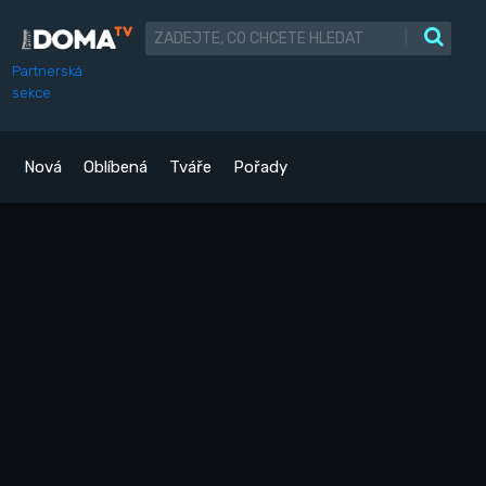
|
Partnerská
sekce
Nová
Oblíbená
Tváře
Pořady