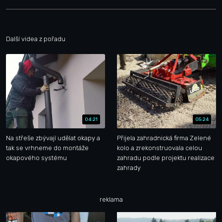
Další videa z pořadu
04:21
05:24
Na střeše zbývají udělat okapy a
Přijela zahradnická firma Zelené
tak se vrhneme do montáže
kolo a zrekonstruovala celou
okapového systému
zahradu podle projektu realizace
zahrady
reklama