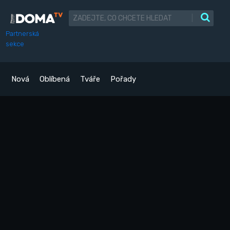
|
Partnerská
sekce
Nová
Oblíbená
Tváře
Pořady