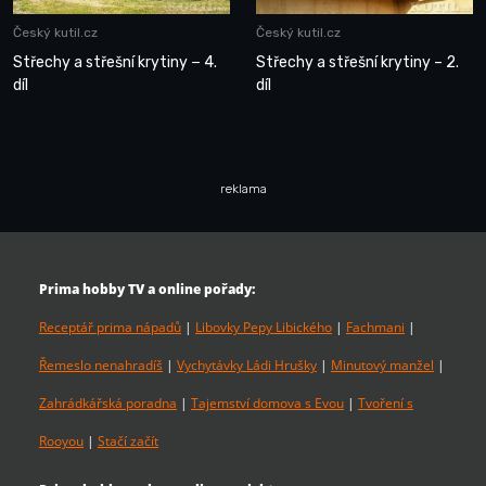
Český kutil.cz
Český kutil.cz
Střechy a střešní krytiny − 4.
Střechy a střešní krytiny – 2.
díl
díl
reklama
Prima hobby TV a online pořady:
Receptář prima nápadů
|
Libovky Pepy Libického
|
Fachmani
|
Řemeslo nenahradíš
|
Vychytávky Ládi Hrušky
|
Minutový manžel
|
Zahrádkářská poradna
|
Tajemství domova s Evou
|
Tvoření s
Rooyou
|
Stačí začít