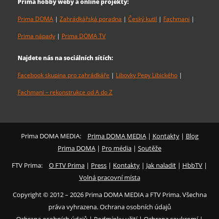
Prima hobby weby a online projekty:
Prima DOMA
|
Zahrádkářská poradna
|
Český kutil
|
Fachmani
|
Prima nápady
|
Prima DOMA TV
Najdete nás na sociálních sítích:
Facebook skupina pro zahrádkáře
|
Libovky Pepy Libického
|
Fachmani – rekonstrukce od A do Z
Prima DOMA MEDIA:
Prima DOMA MEDIA
|
Kontakty
|
Blog
Prima DOMA
|
Pro média
|
Soutěže
FTV Prima:
O FTV Prima
|
Press
|
Kontakty
|
Jak naladit
|
HbbTV
|
Volná pracovní místa
Copyright © 2012 – 2026 Prima DOMA MEDIA a FTV Prima. Všechna
práva vyhrazena. Ochrana osobních údajů
Ochrana osobních údajů
|
Podmínky užití
|
Ochrana soukromí
|