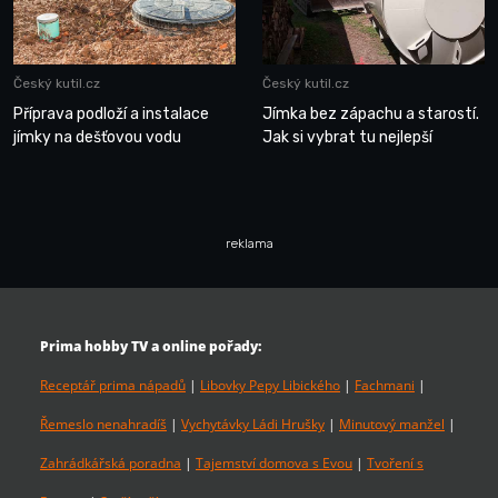
Český kutil.cz
Český kutil.cz
Příprava podloží a instalace
Jímka bez zápachu a starostí.
jímky na dešťovou vodu
Jak si vybrat tu nejlepší
reklama
Prima hobby TV a online pořady:
Receptář prima nápadů
|
Libovky Pepy Libického
|
Fachmani
|
Řemeslo nenahradíš
|
Vychytávky Ládi Hrušky
|
Minutový manžel
|
Zahrádkářská poradna
|
Tajemství domova s Evou
|
Tvoření s