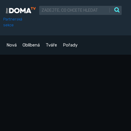
|
Partnerská
sekce
Nová
Oblíbená
Tváře
Pořady