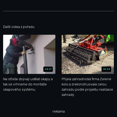
Další videa z pořadu
04:21
05:24
Na střeše zbývají udělat okapy a
Přijela zahradnická firma Zelené
tak se vrhneme do montáže
kolo a zrekonstruovala celou
okapového systému
zahradu podle projektu realizace
zahrady
reklama