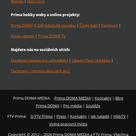
Rooyou
|
Stačí začít
Prima hobby weby a online projekty:
Prima DOMA
|
Zahrádkářská poradna
|
Český kutil
|
Fachmani
|
Prima nápady
|
Prima DOMA TV
Najdete nás na sociálních sítích:
Facebook skupina pro zahrádkáře
|
Libovky Pepy Libického
|
Fachmani – rekonstrukce od A do Z
Prima DOMA MEDIA:
Prima DOMA MEDIA
|
Kontakty
|
Blog
Prima DOMA
|
Pro média
|
Soutěže
FTV Prima:
O FTV Prima
|
Press
|
Kontakty
|
Jak naladit
|
HbbTV
|
Volná pracovní místa
Copyright © 2012 – 2026 Prima DOMA MEDIA a FTV Prima. Všechna