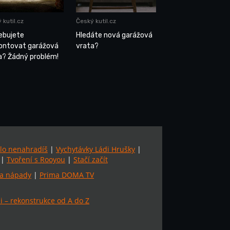
 kutil.cz
Český kutil.cz
ebujete
Hledáte nová garážová
ntovat garážová
vrata?
a? Žádný problém!
lo nenahradíš
|
Vychytávky Ládi Hrušky
|
|
Tvoření s Rooyou
|
Stačí začít
a nápady
|
Prima DOMA TV
 – rekonstrukce od A do Z