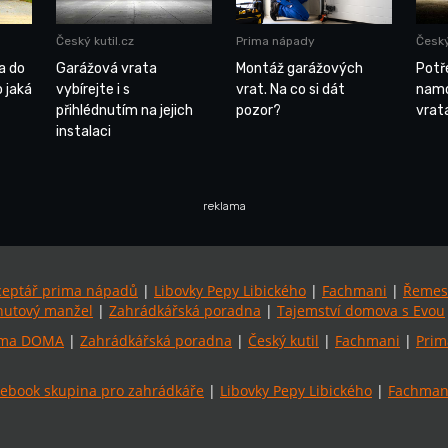
Český kutil.cz
Prima nápady
Český
a do
Garážová vrata
Montáž garážových
Potř
o jaká
vybírejte i s
vrat. Na co si dát
namo
přihlédnutím na jejich
pozor?
vrat
instalaci
reklama
ceptář prima nápadů
|
Libovky Pepy Libického
|
Fachmani
|
Řemes
utový manžel
|
Zahrádkářská poradna
|
Tajemství domova s Evou
ima DOMA
|
Zahrádkářská poradna
|
Český kutil
|
Fachmani
|
Prim
ebook skupina pro zahrádkáře
|
Libovky Pepy Libického
|
Fachmani