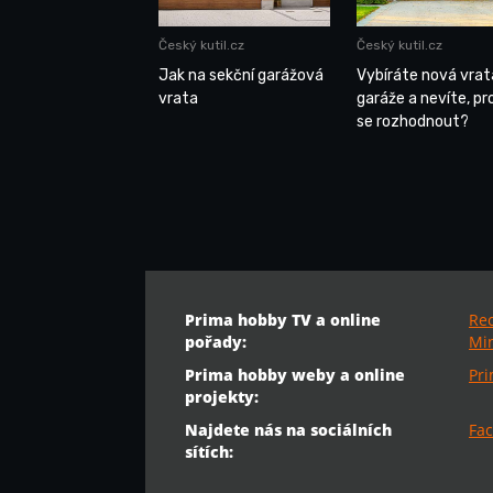
Český kutil.cz
Český kutil.cz
Jak na sekční garážová
Vybíráte nová vrat
vrata
garáže a nevíte, pr
se rozhodnout?
Prima hobby TV a online
Re
pořady:
Min
Prima hobby weby a online
Pr
projekty:
Najdete nás na sociálních
Fac
sítích: