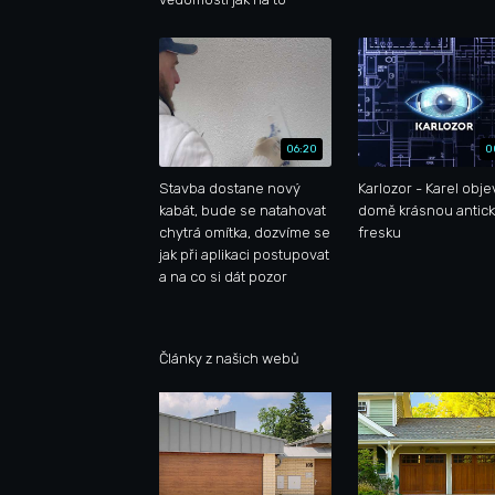
06:20
0
Stavba dostane nový
Karlozor - Karel objev
kabát, bude se natahovat
domě krásnou antic
chytrá omítka, dozvíme se
fresku
jak při aplikaci postupovat
a na co si dát pozor
Články z našich webů