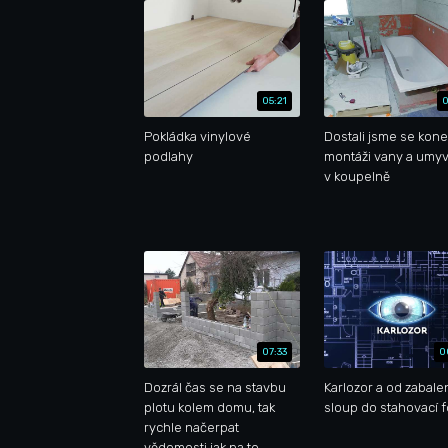
05:21
0
Pokládka vinylové
Dostali jsme se kone
podlahy
montáži vany a umyv
v koupelně
07:33
0
Dozrál čas se na stavbu
Karlozor a od zabale
plotu kolem domu, tak
sloup do stahovací f
rychle načerpat
vědomosti jak na to