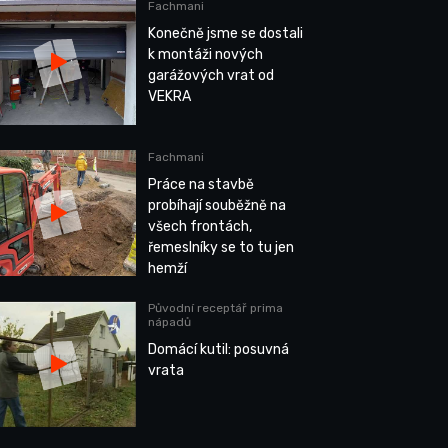
Fachmani
Konečně jsme se dostali
k montáži nových
garážových vrat od
VEKRA
Fachmani
Práce na stavbě
probíhají souběžně na
všech frontách,
řemeslníky se to tu jen
hemží
Původní receptář prima
nápadů
Domácí kutil: posuvná
vrata