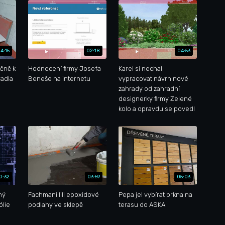
4:15
02:18
04:53
čně k
Hodnocení firmy Josefa
Karel si nechal
adla
Beneše na internetu
vypracovat návrh nové
zahrady od zahradní
designerky firmy Zelené
kolo a opravdu se povedl
0:32
03:59
05:03
ný
Fachmani lili epoxidové
Pepa jel vybírat prkna na
ólie
podlahy ve sklepě
terasu do ASKA