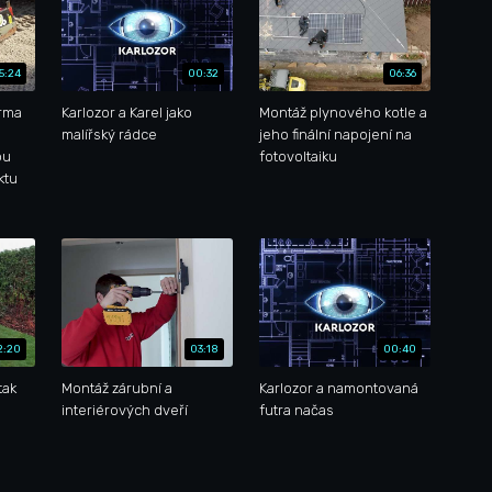
5:24
00:32
06:36
irma
Karlozor a Karel jako
Montáž plynového kotle a
malířský rádce
jeho finální napojení na
ou
fotovoltaiku
ktu
2:20
03:18
00:40
tak
Montáž zárubní a
Karlozor a namontovaná
interiérových dveří
futra načas