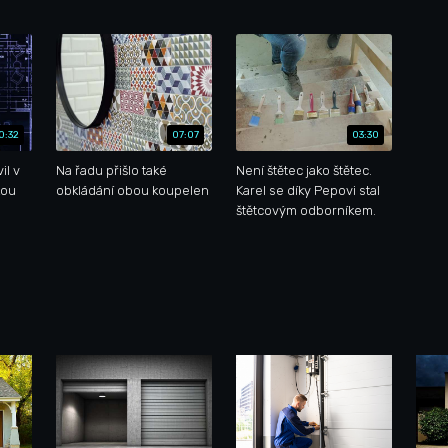
0:32
07:07
03:30
il v
Na řadu přišlo také
Není štětec jako štětec.
kou
obkládání obou koupelen
Karel se díky Pepovi stal
štětcovým odborníkem.