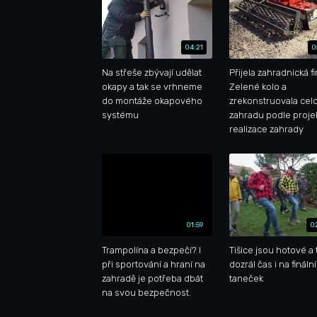
04:21
0
Na střeše zbývají udělat
Přijela zahradnická f
okapy a tak se vrhneme
Zelené kolo a
do montáže okapového
zrekonstruovala cel
systému
zahradu podle proje
realizace zahrady
01:59
0
Trampolína a bezpečí? I
Tišice jsou hotové a 
při sportování a hraní na
dozrál čas i na finální
zahradě je potřeba dbát
taneček
na svou bezpečnost.