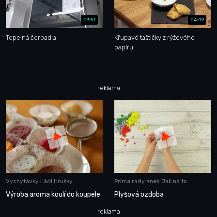
03:57
04:09
Tepelná čerpadla
Křupavé taštičky z rýžového
papíru
reklama
Vychytávky Ládi Hrušky
Prima rady aneb Jak na to
Výroba aroma koulí do koupele
Plyšová ozdoba
reklama