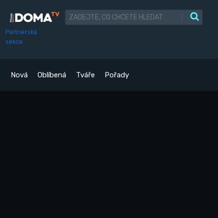
|
Partnerská
sekce
Nová
Oblíbená
Tváře
Pořady