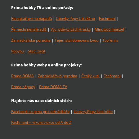
Prima hobby TV a online pořady:
Receptář prima nápadů
|
Libovky Pepy Libického
|
Fachmani
|
Řemeslo nenahradíš
|
Vychytávky Ládi Hrušky
|
Minutový manžel
|
Zahrádkářská poradna
|
Tajemství domova s Evou
|
Tvoření s
Rooyou
|
Stačí začít
Prima hobby weby a online projekty:
Prima DOMA
|
Zahrádkářská poradna
|
Český kutil
|
Fachmani
|
Prima nápady
|
Prima DOMA TV
Najdete nás na sociálních sítích:
Facebook skupina pro zahrádkáře
|
Libovky Pepy Libického
|
Fachmani – rekonstrukce od A do Z