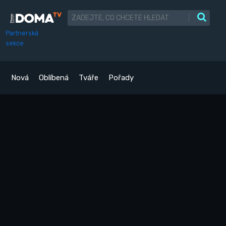
|
Partnerská
sekce
Nová
Oblíbená
Tváře
Pořady