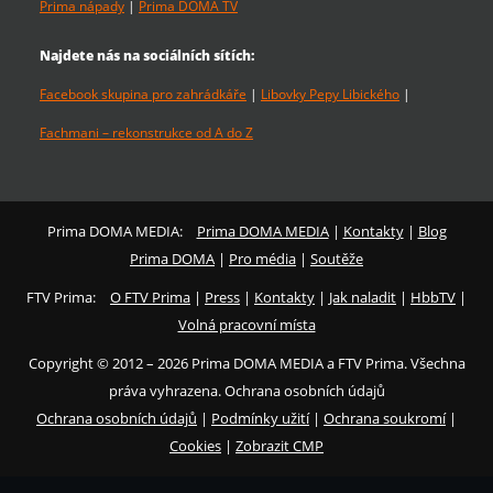
Prima nápady
|
Prima DOMA TV
Najdete nás na sociálních sítích:
Facebook skupina pro zahrádkáře
|
Libovky Pepy Libického
|
Fachmani – rekonstrukce od A do Z
Prima DOMA MEDIA:
Prima DOMA MEDIA
|
Kontakty
|
Blog
Prima DOMA
|
Pro média
|
Soutěže
FTV Prima:
O FTV Prima
|
Press
|
Kontakty
|
Jak naladit
|
HbbTV
|
Volná pracovní místa
Copyright © 2012 – 2026 Prima DOMA MEDIA a FTV Prima. Všechna
práva vyhrazena. Ochrana osobních údajů
Ochrana osobních údajů
|
Podmínky užití
|
Ochrana soukromí
|
Cookies
|
Zobrazit CMP