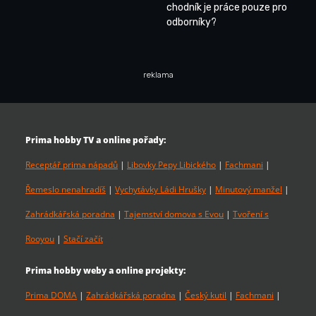
chodník je práce pouze pro
odborníky?
reklama
Prima hobby TV a online pořady:
Receptář prima nápadů
|
Libovky Pepy Libického
|
Fachmani
|
Řemeslo nenahradíš
|
Vychytávky Ládi Hrušky
|
Minutový manžel
|
Zahrádkářská poradna
|
Tajemství domova s Evou
|
Tvoření s
Rooyou
|
Stačí začít
Prima hobby weby a online projekty:
Prima DOMA
|
Zahrádkářská poradna
|
Český kutil
|
Fachmani
|