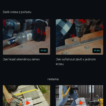
Další videa z pořadu
01:50
01:54
Jak řezat skleněnou lahev
Jak vyříznout závit v jednom
kroku
reklama