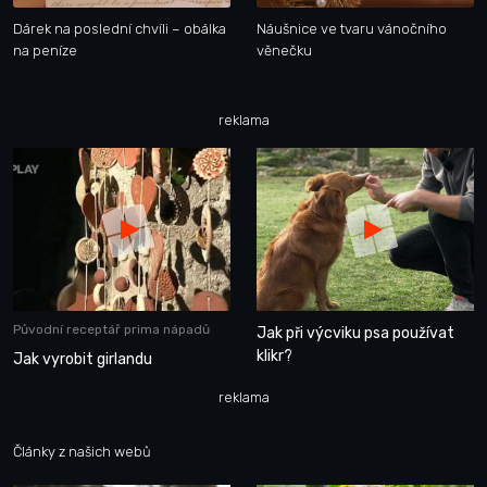
Dárek na poslední chvíli – obálka
Náušnice ve tvaru vánočního
na peníze
věnečku
reklama
Původní receptář prima nápadů
Jak při výcviku psa používat
klikr?
Jak vyrobit girlandu
reklama
Články z našich webů