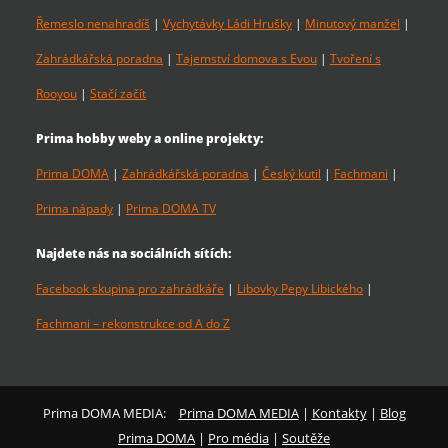
Řemeslo nenahradíš
|
Vychytávky Ládi Hrušky
|
Minutový manžel
|
Zahrádkářská poradna
|
Tajemství domova s Evou
|
Tvoření s
Rooyou
|
Stačí začít
Prima hobby weby a online projekty:
Prima DOMA
|
Zahrádkářská poradna
|
Český kutil
|
Fachmani
|
Prima nápady
|
Prima DOMA TV
Najdete nás na sociálních sítích:
Facebook skupina pro zahrádkáře
|
Libovky Pepy Libického
|
Fachmani – rekonstrukce od A do Z
Prima DOMA MEDIA:
Prima DOMA MEDIA
|
Kontakty
|
Blog
Prima DOMA
|
Pro média
|
Soutěže