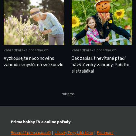
Zahrádkářská poradna.cz
Zahrádkářská poradna.cz
Vyzkoušejte něco nového,
Jak zaplašit nevítané ptačí
zahrada smyslů má své kouzlo
návštěvníky zahrady: Pořiďte
si strašáka!
reklama
Prima hobby TV a online pořady:
Receptář prima nápadů
|
Libovky Pepy Libického
|
Fachmani
|