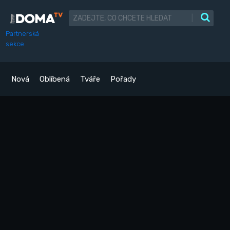
|
Partnerská
sekce
Nová
Oblíbená
Tváře
Pořady