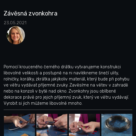
Závěsná zvonkohra
23.05.2021
Pomocí krouceného černého drátku vytvarujeme konstrukci
libovolné velikosti a postupně na ni navlékneme šnečí ulity,
rolničky, korálky, zkrátka jakýkoliv materiál, který bude při pohybu
ve větru vydávat příjemné zvuky. Zavěsíme na větev v zahradě
nebo na konzoli v bytě nad okno. Zvonkohry jsou oblíbené
dekorace právě pro jejich příjemný zvuk, který ve větru vydávají.
Vyrobit si jich můžeme libovolně mnoho.