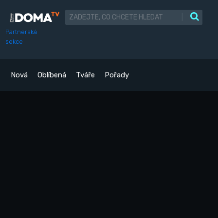
|
Partnerská
sekce
Nová
Oblíbená
Tváře
Pořady