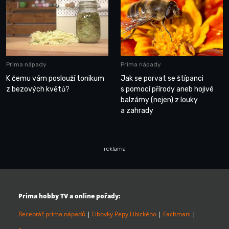
Prima nápady
Prima nápady
K čemu vám poslouží tonikum
Jak se porvat se štípanci
z bezových květů?
s pomocí přírody aneb hojivé
balzámy (nejen) z louky
a zahrady
reklama
Prima hobby TV a online pořady:
Receptář prima nápadů
|
Libovky Pepy Libického
|
Fachmani
|