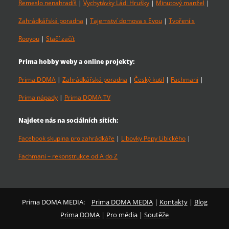
Řemeslo nenahradíš
|
Vychytávky Ládi Hrušky
|
Minutový manžel
|
Zahrádkářská poradna
|
Tajemství domova s Evou
|
Tvoření s
Rooyou
|
Stačí začít
Prima hobby weby a online projekty:
Prima DOMA
|
Zahrádkářská poradna
|
Český kutil
|
Fachmani
|
Prima nápady
|
Prima DOMA TV
Najdete nás na sociálních sítích:
Facebook skupina pro zahrádkáře
|
Libovky Pepy Libického
|
Fachmani – rekonstrukce od A do Z
Prima DOMA MEDIA:
Prima DOMA MEDIA
|
Kontakty
|
Blog
Prima DOMA
|
Pro média
|
Soutěže