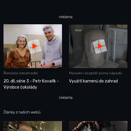
reklama
Řemeslo nenahradíš
Původní receptář prima nápadů
20. díl, série 3 - Petr Kovařík -
Využití kamenů do zahrad
Výrobce čokolády
reklama
Články z našich webů