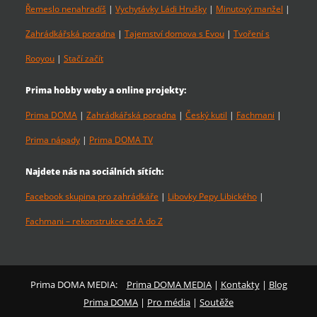
Řemeslo nenahradíš
|
Vychytávky Ládi Hrušky
|
Minutový manžel
|
Zahrádkářská poradna
|
Tajemství domova s Evou
|
Tvoření s
Rooyou
|
Stačí začít
Prima hobby weby a online projekty:
Prima DOMA
|
Zahrádkářská poradna
|
Český kutil
|
Fachmani
|
Prima nápady
|
Prima DOMA TV
Najdete nás na sociálních sítích:
Facebook skupina pro zahrádkáře
|
Libovky Pepy Libického
|
Fachmani – rekonstrukce od A do Z
Prima DOMA MEDIA:
Prima DOMA MEDIA
|
Kontakty
|
Blog
Prima DOMA
|
Pro média
|
Soutěže