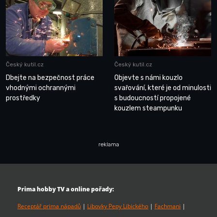
Český kutil.cz
Český kutil.cz
Dbejte na bezpečnost práce
Objevte s námi kouzlo
vhodnými ochrannými
svařování, které je od minulosti
prostředky
s budoucností propojené
kouzlem steampunku
reklama
Prima hobby TV a online pořady:
Receptář prima nápadů
|
Libovky Pepy Libického
|
Fachmani
|