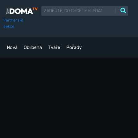
|
Partnerská
sekce
Nová
Oblíbená
Tváře
Pořady