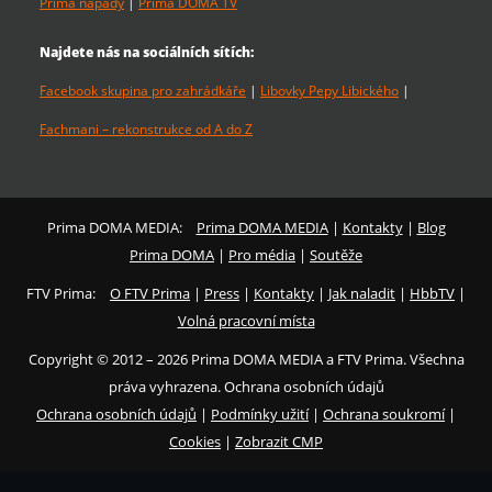
Prima nápady
|
Prima DOMA TV
Najdete nás na sociálních sítích:
Facebook skupina pro zahrádkáře
|
Libovky Pepy Libického
|
Fachmani – rekonstrukce od A do Z
Prima DOMA MEDIA:
Prima DOMA MEDIA
|
Kontakty
|
Blog
Prima DOMA
|
Pro média
|
Soutěže
FTV Prima:
O FTV Prima
|
Press
|
Kontakty
|
Jak naladit
|
HbbTV
|
Volná pracovní místa
Copyright © 2012 – 2026 Prima DOMA MEDIA a FTV Prima. Všechna
práva vyhrazena. Ochrana osobních údajů
Ochrana osobních údajů
|
Podmínky užití
|
Ochrana soukromí
|
Cookies
|
Zobrazit CMP