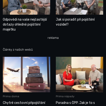
Odpovědi na vaše nejčastější
Jak si poradit při pojištění
dotazy ohledně pojištění
vozidel?
majetku
reklama
Články z našich webů
Prima doma
Prima nápady
Chytré cestovní připojištění
Poradna s ČPP. Jak je to s