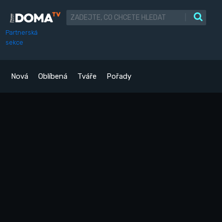
|
Partnerská
sekce
Nová
Oblíbená
Tváře
Pořady