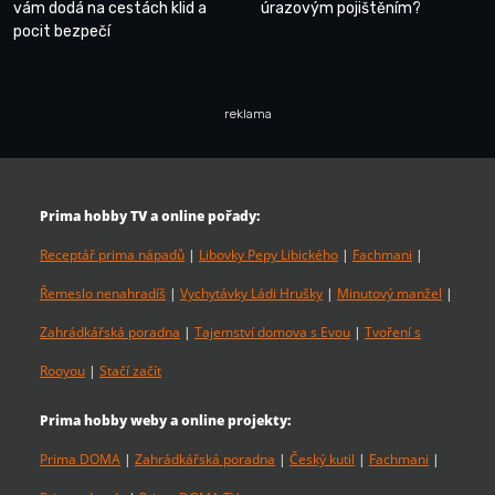
vám dodá na cestách klid a
úrazovým pojištěním?
pocit bezpečí
reklama
Prima hobby TV a online pořady:
Receptář prima nápadů
|
Libovky Pepy Libického
|
Fachmani
|
Řemeslo nenahradíš
|
Vychytávky Ládi Hrušky
|
Minutový manžel
|
Zahrádkářská poradna
|
Tajemství domova s Evou
|
Tvoření s
Rooyou
|
Stačí začít
Prima hobby weby a online projekty:
Prima DOMA
|
Zahrádkářská poradna
|
Český kutil
|
Fachmani
|