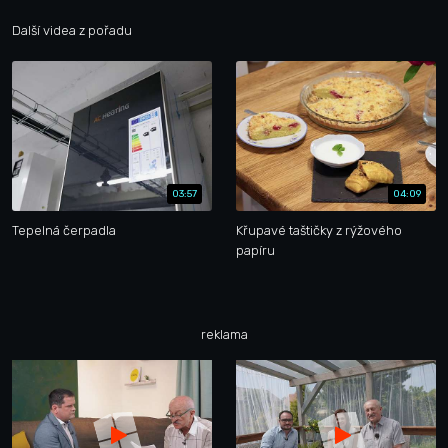
Další videa z pořadu
03:57
04:09
Tepelná čerpadla
Křupavé taštičky z rýžového
papíru
reklama