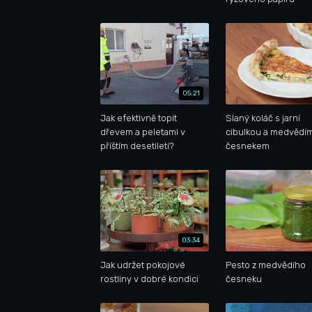
05:21
Jak efektivně topit
Slaný koláč s jarní
dřevem a peletami v
cibulkou a medvědí
příštím desetiletí?
česnekem
03:34
Jak udržet pokojové
Pesto z medvědího
rostliny v dobré kondici
česneku