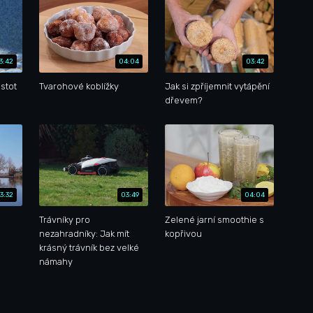
3:42
04:04
03:42
stot
Tvarohové koblížky
Jak si zpříjemnit vytápění
dřevem?
3:32
03:49
04:04
Trávníky pro
Zelené jarní smoothie s
nezahradníky: Jak mít
kopřivou
krásný trávník bez velké
námahy