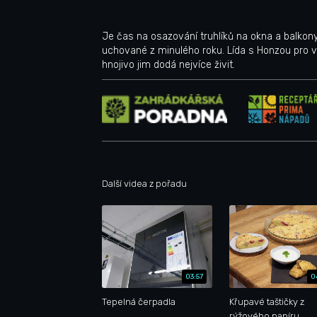
Je čas na osazování truhlíků na okna a balkony.
uchované z minulého roku. Lída s Honzou pro vás 
hnojivo jim dodá nejvíce živit.
Další videa z pořadu
03:57
0
Tepelná čerpadla
Křupavé taštičky z
rýžového papíru