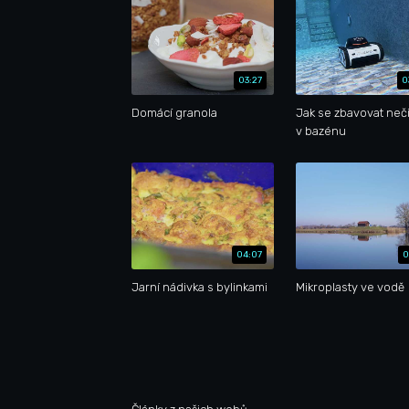
03:27
0
Domácí granola
Jak se zbavovat neči
v bazénu
04:07
0
Jarní nádivka s bylinkami
Mikroplasty ve vodě