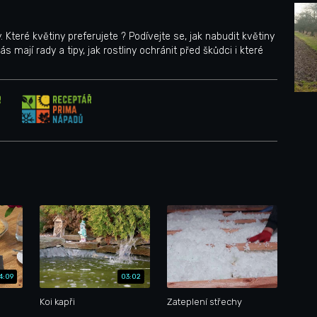
 Které květiny preferujete ? Podívejte se, jak nabudit květiny
mají rady a tipy, jak rostliny ochránit před škůdci i které
4:09
03:02
Koi kapři
Zateplení střechy