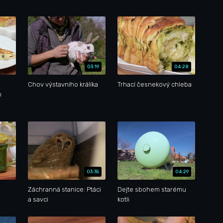
03:19
04:28
Chov výstavního králíka
Trhací česnekový chleba
m
03:35
04:29
Záchranná stanice: Ptáci
Dejte sbohem starému
a savci
kotli