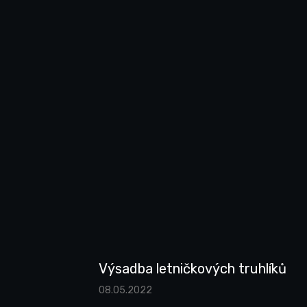
Výsadba letničkových truhlíků
08.05.2022