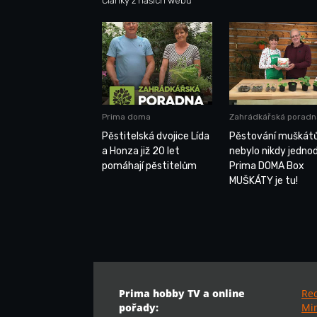
Články z našich webů
Prima doma
Zahrádkářská poradn
Pěstitelská dvojice Lída
Pěstování muškát
a Honza již 20 let
nebylo nikdy jednod
pomáhají pěstitelům
Prima DOMA Box
MUŠKÁTY je tu!
Prima hobby TV a online
Re
pořady:
Min