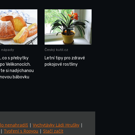
a nápady
Český kutil.cz
, co s přebytky
Letní tipy pro zdravé
 po Velikonocích.
pokojové rostliny
te si nadýchanou
onovou bábovku
lo nenahradíš
|
Vychytávky Ládi Hrušky
|
|
Tvoření s Rooyou
|
Stačí začít