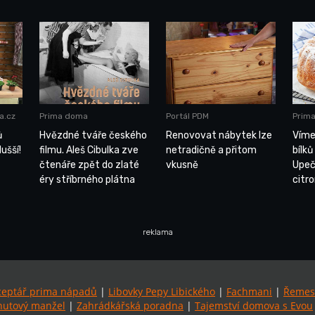
a.cz
Prima doma
Portál PDM
Prim
ů
Hvězdné tváře českého
Renovovat nábytek lze
Víme
ušší!
filmu. Aleš Cibulka zve
netradičně a přitom
bílků
čtenáře zpět do zlaté
vkusně
Upeč
éry stříbrného plátna
citr
reklama
ceptář prima nápadů
|
Libovky Pepy Libického
|
Fachmani
|
Řemes
utový manžel
|
Zahrádkářská poradna
|
Tajemství domova s Evou