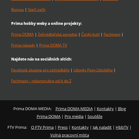
Rooyou
|
Stačí začít
Prima hobby weby a online projekty:
Prima DOMA
|
Zahrádkářská poradna
|
Český kutil
|
Fachmani
|
Prima nápady
|
Prima DOMA TV
Najdete nás na sociálních sítích:
Facebook skupina pro zahrádkáře
|
Libovky Pepy Libického
|
Fachmani – rekonstrukce od A do Z
Prima DOMA MEDIA:
Prima DOMA MEDIA
|
Kontakty
|
Blog
Prima DOMA
|
Pro média
|
Soutěže
FTV Prima:
O FTV Prima
|
Press
|
Kontakty
|
Jak naladit
|
HbbTV
|
Volná pracovní místa