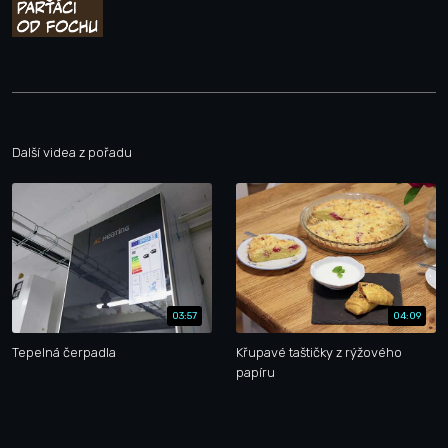
Další videa z pořadu
03:57
04:09
Tepelná čerpadla
Křupavé taštičky z rýžového
papíru