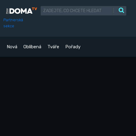
|
Partnerská
sekce
Nová
Oblíbená
Tváře
Pořady