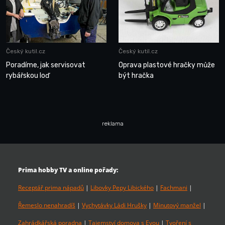
Český kutil.cz
Český kutil.cz
Poradíme, jak servisovat
Oprava plastové hračky může
rybářskou loď
být hračka
reklama
Prima hobby TV a online pořady:
Receptář prima nápadů
|
Libovky Pepy Libického
|
Fachmani
|
Řemeslo nenahradíš
|
Vychytávky Ládi Hrušky
|
Minutový manžel
|
Zahrádkářská poradna
|
Tajemství domova s Evou
|
Tvoření s