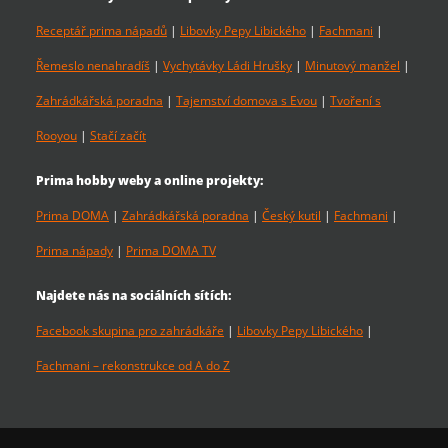
Receptář prima nápadů
|
Libovky Pepy Libického
|
Fachmani
|
Řemeslo nenahradíš
|
Vychytávky Ládi Hrušky
|
Minutový manžel
|
Zahrádkářská poradna
|
Tajemství domova s Evou
|
Tvoření s
Rooyou
|
Stačí začít
Prima hobby weby a online projekty:
Prima DOMA
|
Zahrádkářská poradna
|
Český kutil
|
Fachmani
|
Prima nápady
|
Prima DOMA TV
Najdete nás na sociálních sítích:
Facebook skupina pro zahrádkáře
|
Libovky Pepy Libického
|
Fachmani – rekonstrukce od A do Z