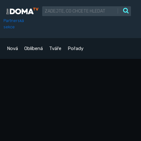
|
Partnerská
sekce
Nová
Oblíbená
Tváře
Pořady