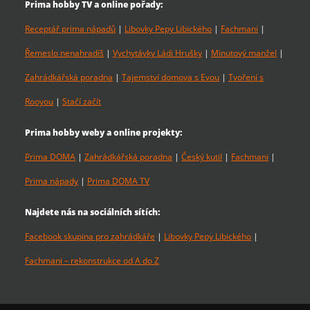
Prima hobby TV a online pořady:
Receptář prima nápadů
|
Libovky Pepy Libického
|
Fachmani
|
Řemeslo nenahradíš
|
Vychytávky Ládi Hrušky
|
Minutový manžel
|
Zahrádkářská poradna
|
Tajemství domova s Evou
|
Tvoření s
Rooyou
|
Stačí začít
Prima hobby weby a online projekty:
Prima DOMA
|
Zahrádkářská poradna
|
Český kutil
|
Fachmani
|
Prima nápady
|
Prima DOMA TV
Najdete nás na sociálních sítích:
Facebook skupina pro zahrádkáře
|
Libovky Pepy Libického
|
Fachmani – rekonstrukce od A do Z