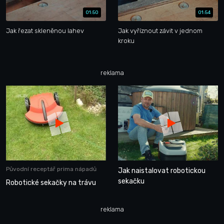
01:50
01:54
Jak řezat skleněnou lahev
Jak vyříznout závit v jednom
kroku
reklama
Původní receptář prima nápadů
Jak naistalovat robotickou
sekačku
Robotické sekačky na trávu
reklama