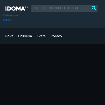
|
Partnerská
sekce
Nová
Oblíbená
Tváře
Pořady