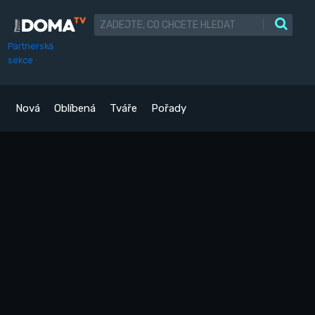
|
Partnerská
sekce
Nová
Oblíbená
Tváře
Pořady