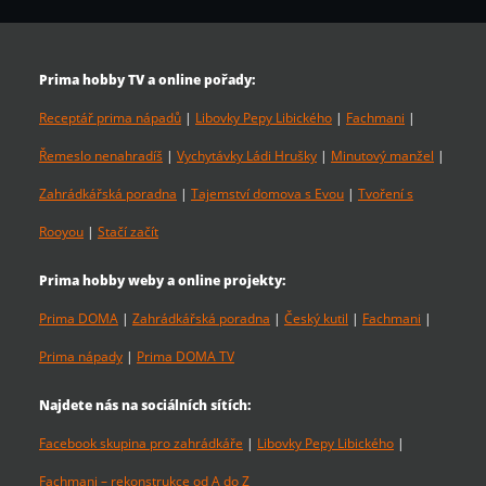
Prima hobby TV a online pořady:
Receptář prima nápadů
|
Libovky Pepy Libického
|
Fachmani
|
Řemeslo nenahradíš
|
Vychytávky Ládi Hrušky
|
Minutový manžel
|
Zahrádkářská poradna
|
Tajemství domova s Evou
|
Tvoření s
Rooyou
|
Stačí začít
Prima hobby weby a online projekty:
Prima DOMA
|
Zahrádkářská poradna
|
Český kutil
|
Fachmani
|
Prima nápady
|
Prima DOMA TV
Najdete nás na sociálních sítích:
Facebook skupina pro zahrádkáře
|
Libovky Pepy Libického
|
Fachmani – rekonstrukce od A do Z