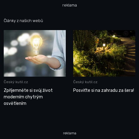
reklama
Články z našich webů
Český kutil.cz
Český kutil.cz
Zpříjemněte si svůj život
Posviťte si na zahradu za šera!
moderním chytrým
osvětlením
reklama