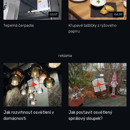
03:57
04:09
Tepelná čerpadla
Křupavé taštičky z rýžového
papíru
reklama
Jak rozvrhnout osvětlení v
Jak postavit osvětlený
domácnosti
spirálový sloupek?