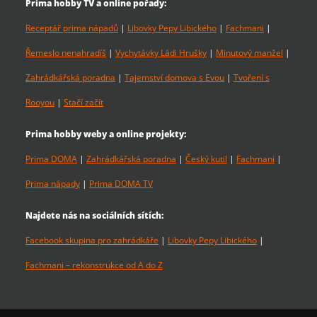
Prima hobby TV a online pořady:
Receptář prima nápadů
|
Libovky Pepy Libického
|
Fachmani
|
Řemeslo nenahradíš
|
Vychytávky Ládi Hrušky
|
Minutový manžel
|
Zahrádkářská poradna
|
Tajemství domova s Evou
|
Tvoření s
Rooyou
|
Stačí začít
Prima hobby weby a online projekty:
Prima DOMA
|
Zahrádkářská poradna
|
Český kutil
|
Fachmani
|
Prima nápady
|
Prima DOMA TV
Najdete nás na sociálních sítích:
Facebook skupina pro zahrádkáře
|
Libovky Pepy Libického
|
Fachmani – rekonstrukce od A do Z