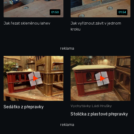
01:50
01:54
Jak řezat skleněnou lahev
Jak vyříznout závit v jednom
kroku
reklama
Vychytávky Ládi Hrušky
Sedátko z přepravky
Stolička z plastové přepravky
reklama