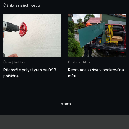
Články z našich webů
Český kutil.cz
Český kutil.cz
Přichyťte polystyren na OSB
Renovace skříně v podkroví na
pořádně
míru
reklama