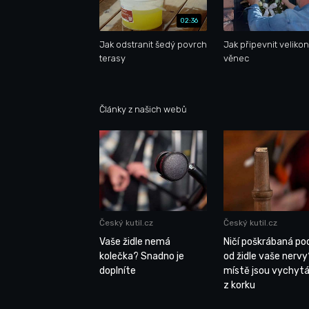
02:36
Jak odstranit šedý povrch
Jak připevnit veliko
terasy
věnec
Články z našich webů
Český kutil.cz
Český kutil.cz
Vaše židle nemá
Ničí poškrábaná po
kolečka? Snadno je
od židle vaše nervy
doplníte
místě jsou vychyt
z korku