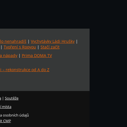
lo nenahradíš
|
Vychytávky Ládi Hrušky
|
|
Tvoření s Rooyou
|
Stačí začít
a nápady
|
Prima DOMA TV
 – rekonstrukce od A do Z
a
|
Soutěže
í místa
a osobních údajů
it CMP