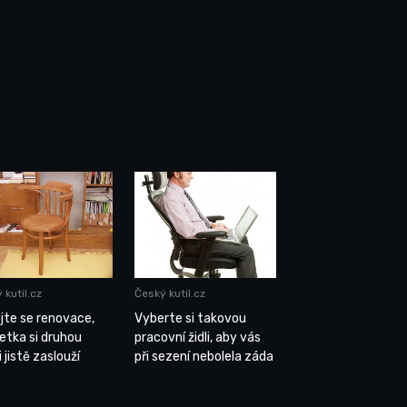
 kutil.cz
Český kutil.cz
jte se renovace,
Vyberte si takovou
etka si druhou
pracovní židli, aby vás
 jistě zaslouží
při sezení nebolela záda