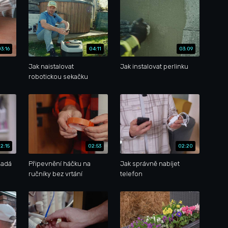
03:16
04:11
03:09
Jak naistalovat
Jak instalovat perlinku
robotickou sekačku
2:15
02:53
02:20
padá
Připevnění háčku na
Jak správně nabíjet
ručníky bez vrtání
telefon