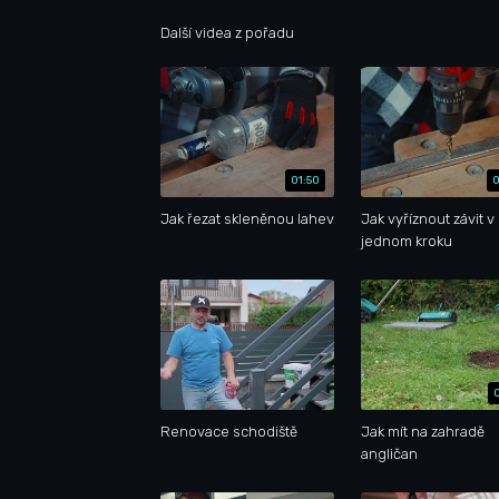
Další videa z pořadu
01:50
0
Jak řezat skleněnou lahev
Jak vyříznout závit v
jednom kroku
Renovace schodiště
Jak mít na zahradě
angličan