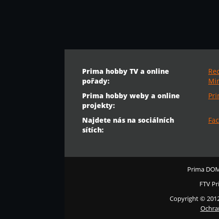
Prima hobby TV a online
Re
pořady:
Min
Prima hobby weby a online
Pr
projekty:
Najdete nás na sociálních
Fac
sítích:
Prima DO
FTV Pr
Copyright © 201
Ochra