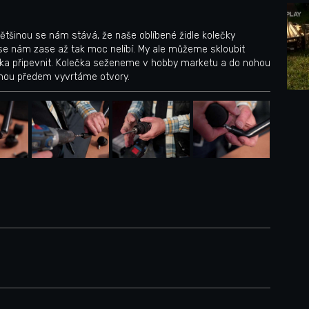
většinou se nám stává, že naše oblíbené židle kolečky
í se nám zase až tak moc nelíbí. My ale můžeme skloubit
ečka připevnit. Kolečka seženeme v hobby marketu a do nohou
ohou předem vyvrtáme otvory.