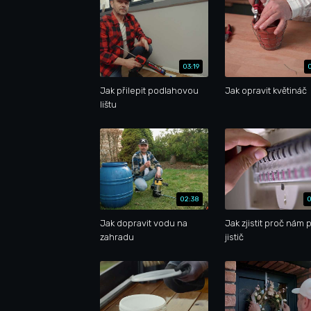
03:19
Jak přilepit podlahovou
Jak opravit květináč
lištu
02:38
0
Jak dopravit vodu na
Jak zjistit proč nám 
zahradu
jistič