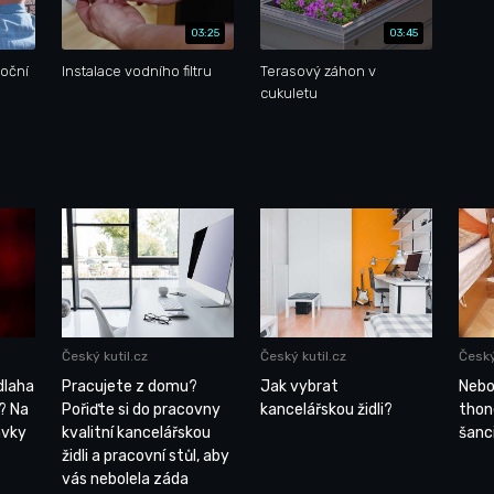
03:25
03:45
noční
Instalace vodního filtru
Terasový záhon v
cukuletu
Český kutil.cz
Český kutil.cz
Český
dlaha
Pracujete z domu?
Jak vybrat
Nebo
? Na
Pořiďte si do pracovny
kancelářskou židli?
thon
ávky
kvalitní kancelářskou
šanci
židli a pracovní stůl, aby
vás nebolela záda