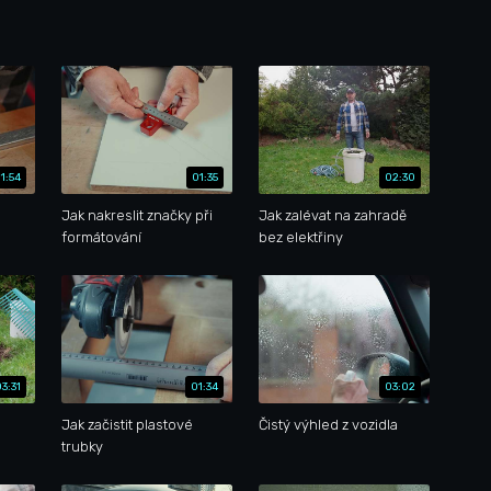
1:54
01:35
02:30
Jak nakreslit značky při
Jak zalévat na zahradě
formátování
bez elektřiny
03:31
01:34
03:02
Jak začistit plastové
Čistý výhled z vozidla
trubky