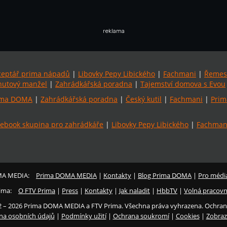
reklama
ceptář prima nápadů
|
Libovky Pepy Libického
|
Fachmani
|
Řemes
utový manžel
|
Zahrádkářská poradna
|
Tajemství domova s Evou
ima DOMA
|
Zahrádkářská poradna
|
Český kutil
|
Fachmani
|
Prim
ebook skupina pro zahrádkáře
|
Libovky Pepy Libického
|
Fachmani
MA MEDIA:
Prima DOMA MEDIA
|
Kontakty
|
Blog Prima DOMA
|
Pro médi
ima:
O FTV Prima
|
Press
|
Kontakty
|
Jak naladit
|
HbbTV
|
Volná pracovn
2 – 2026 Prima DOMA MEDIA a FTV Prima. Všechna práva vyhrazena. Ochran
na osobních údajů
|
Podmínky užití
|
Ochrana soukromí
|
Cookies
|
Zobraz