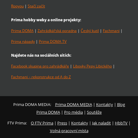
Rooyou
|
Stačí začít
Prima hobby weby a online projekty:
Prima DOMA
|
Zahrádkářská poradna
|
Český kutil
|
Fachmani
|
Prima nápady
|
Prima DOMA TV
Najdete nás na sociálních sítích:
Facebook skupina pro zahrádkáře
|
Libovky Pepy Libického
|
Fachmani – rekonstrukce od A do Z
Prima DOMA MEDIA:
Prima DOMA MEDIA
|
Kontakty
|
Blog
Prima DOMA
|
Pro média
|
Soutěže
FTV Prima:
O FTV Prima
|
Press
|
Kontakty
|
Jak naladit
|
HbbTV
|
Volná pracovní místa