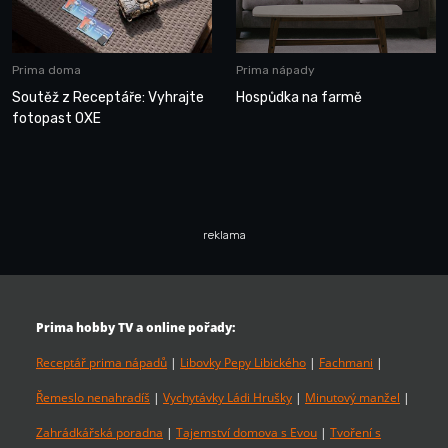
Prima doma
Prima nápady
Soutěž z Receptáře: Vyhrajte
Hospůdka na farmě
fotopast OXE
reklama
Prima hobby TV a online pořady:
Receptář prima nápadů
|
Libovky Pepy Libického
|
Fachmani
|
Řemeslo nenahradíš
|
Vychytávky Ládi Hrušky
|
Minutový manžel
|
Zahrádkářská poradna
|
Tajemství domova s Evou
|
Tvoření s