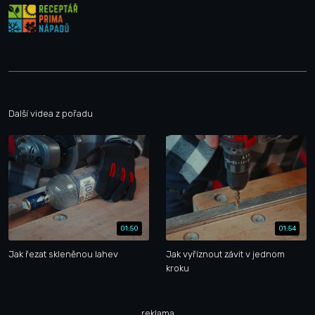
Další videa z pořadu
01:50
01:54
Jak řezat skleněnou lahev
Jak vyříznout závit v jednom
kroku
reklama