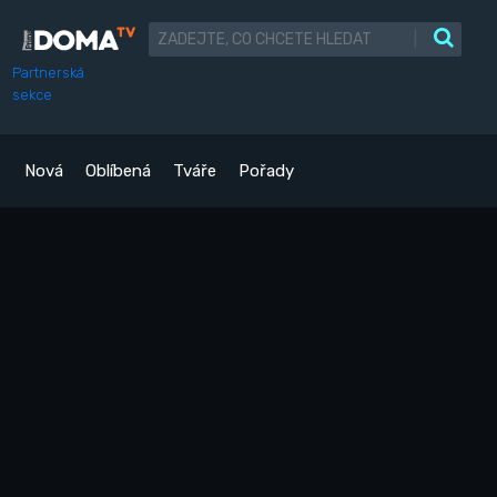
|
Partnerská
sekce
Nová
Oblíbená
Tváře
Pořady