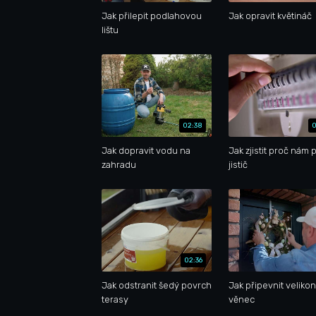
Jak přilepit podlahovou
Jak opravit květináč
lištu
02:38
0
Jak dopravit vodu na
Jak zjistit proč nám 
zahradu
jistič
02:36
Jak odstranit šedý povrch
Jak připevnit veliko
terasy
věnec