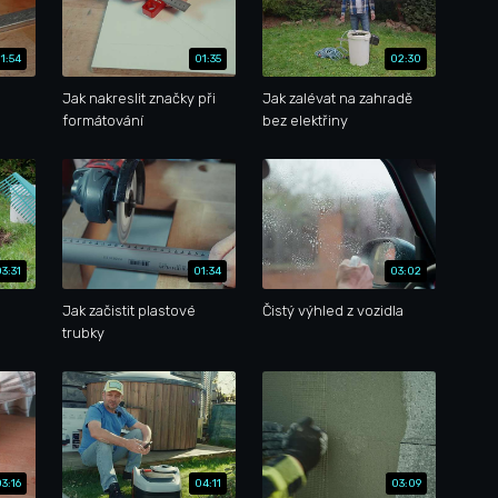
1:54
01:35
02:30
Jak nakreslit značky při
Jak zalévat na zahradě
formátování
bez elektřiny
03:31
01:34
03:02
Jak začistit plastové
Čistý výhled z vozidla
trubky
03:16
04:11
03:09