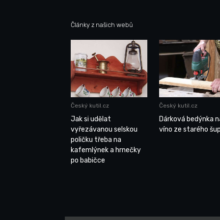
Články z našich webů
Český kutil.cz
Český kutil.cz
Jak si udělat
Dárková bedýnka n
vyřezávanou selskou
víno ze starého šup
poličku třeba na
kafemlýnek a hrnečky
po babičce