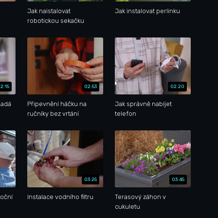
Jak naistalovat
Jak instalovat perlinku
robotickou sekačku
2:15
02:53
02:20
padá
Připevnění háčku na
Jak správně nabíjet
ručníky bez vrtání
telefon
03:25
03:45
noční
Instalace vodního filtru
Terasový záhon v
cukuletu