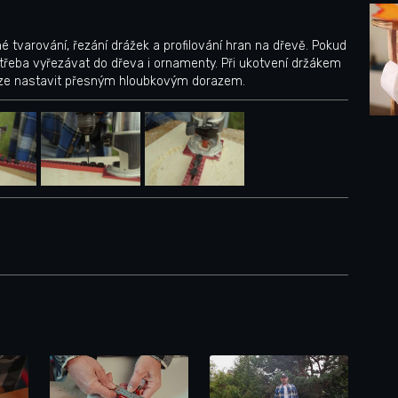
né tvarování, řezání drážek a profilování hran na dřevě. Pokud
 třeba vyřezávat do dřeva i ornamenty. Při ukotvení držákem
 lze nastavit přesným hloubkovým dorazem.