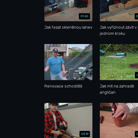
01:50
0
Jak řezat skleněnou lahev
Jak vyříznout závit v
jednom kroku
Renovace schodiště
Jak mít na zahradě
angličan
03:19