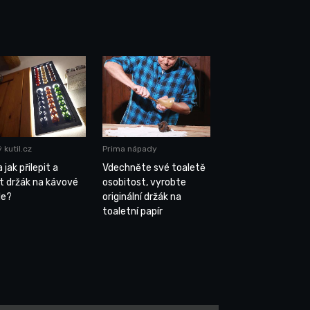
 kutil.cz
Prima nápady
 jak přilepit a
Vdechněte své toaletě
ít držák na kávové
osobitost, vyrobte
le?
originální držák na
toaletní papír