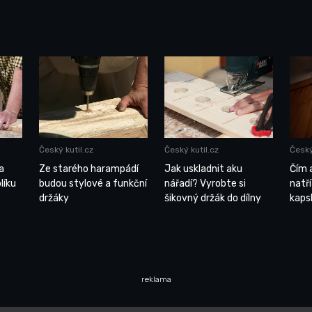
Český kutil.cz
Český kutil.cz
Český
a
Ze starého harampádí
Jak uskladnit aku
Čím a
líku
budou stylové a funkční
nářadí? Vyrobte si
natř
držáky
šikovný držák do dílny
kaps
reklama