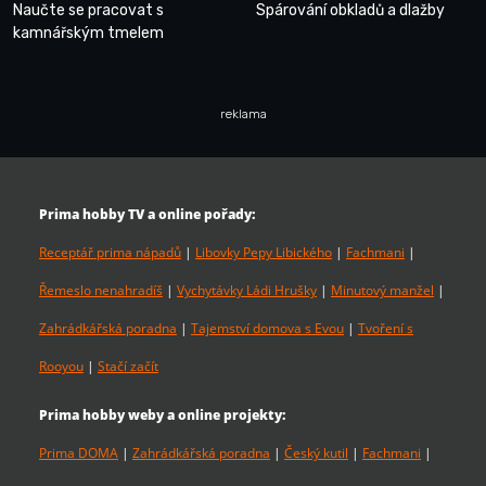
Naučte se pracovat s
Spárování obkladů a dlažby
kamnářským tmelem
reklama
Prima hobby TV a online pořady:
Receptář prima nápadů
|
Libovky Pepy Libického
|
Fachmani
|
Řemeslo nenahradíš
|
Vychytávky Ládi Hrušky
|
Minutový manžel
|
Zahrádkářská poradna
|
Tajemství domova s Evou
|
Tvoření s
Rooyou
|
Stačí začít
Prima hobby weby a online projekty:
Prima DOMA
|
Zahrádkářská poradna
|
Český kutil
|
Fachmani
|