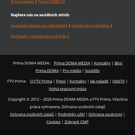
Prima nápady
|
Prima DOMA TV
Najdete nás na sociálních sítích:
Facebook skupina pro zahrádkáře
|
Libovky Pepy Libického
|
Fachmani – rekonstrukce od A do Z
Prima DOMA MEDIA:
Prima DOMA MEDIA
|
Kontakty
|
Blog
Prima DOMA
|
Pro média
|
Soutěže
FTV Prima:
O FTV Prima
|
Press
|
Kontakty
|
Jak naladit
|
HbbTV
|
Volná pracovní místa
Copyright © 2012 – 2026 Prima DOMA MEDIA a FTV Prima. Všechna
práva vyhrazena. Ochrana osobních údajů
Ochrana osobních údajů
|
Podmínky užití
|
Ochrana soukromí
|
Cookies
|
Zobrazit CMP