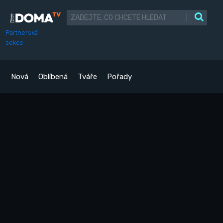
|
Partnerská
sekce
Nová
Oblíbená
Tváře
Pořady