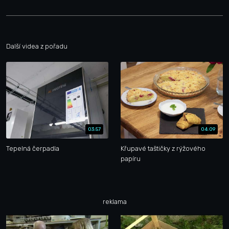
Další videa z pořadu
03:57
04:09
Tepelná čerpadla
Křupavé taštičky z rýžového
papíru
reklama