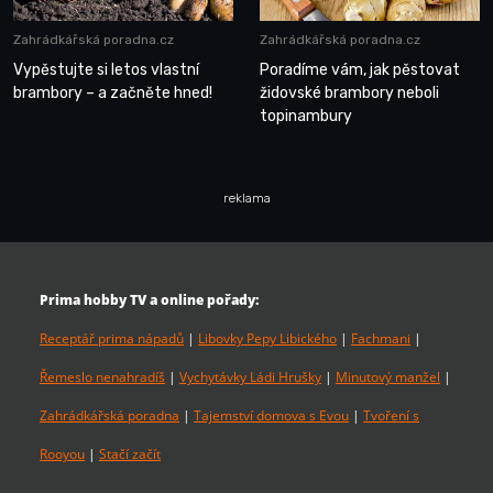
Zahrádkářská poradna.cz
Zahrádkářská poradna.cz
Vypěstujte si letos vlastní
Poradíme vám, jak pěstovat
brambory – a začněte hned!
židovské brambory neboli
topinambury
reklama
Prima hobby TV a online pořady:
Receptář prima nápadů
|
Libovky Pepy Libického
|
Fachmani
|
Řemeslo nenahradíš
|
Vychytávky Ládi Hrušky
|
Minutový manžel
|
Zahrádkářská poradna
|
Tajemství domova s Evou
|
Tvoření s
Rooyou
|
Stačí začít