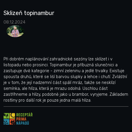
Sklizeň topinambur
08.12.2024
Při dobrém naplánování zahradnické sezóny lze sklízet i v
listopadu nebo prosinci. Topinambur je příbuzná slunečnici a
zastupuje dvě kategorie - zimní zeleninu a jedlé trvalky. Existuje
spousta druhů, které se liší barvou slupky a lehce i chutí. Zvláštní
je v tom, že její nadzemní část spálí mráz, takže se nesklízí
semínka, ale hlíza, která je mrazu odolná. Uschlou část
zastříhneme a hlízy, podobně jako u brambor, vyryjeme. Základem
rostliny pro další rok je pouze jedna malá hlíza.