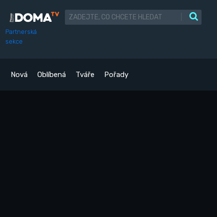
|
Partnerská
sekce
Nová
Oblíbená
Tváře
Pořady