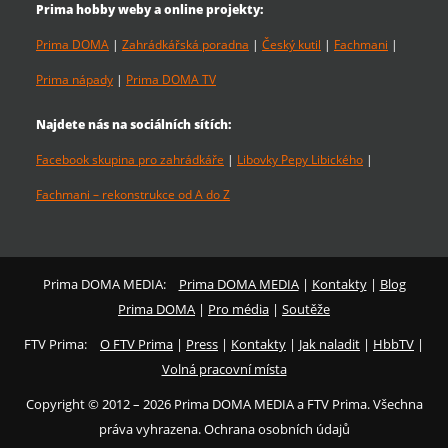
Prima hobby weby a online projekty:
Prima DOMA
|
Zahrádkářská poradna
|
Český kutil
|
Fachmani
|
Prima nápady
|
Prima DOMA TV
Najdete nás na sociálních sítích:
Facebook skupina pro zahrádkáře
|
Libovky Pepy Libického
|
Fachmani – rekonstrukce od A do Z
Prima DOMA MEDIA:
Prima DOMA MEDIA
|
Kontakty
|
Blog
Prima DOMA
|
Pro média
|
Soutěže
FTV Prima:
O FTV Prima
|
Press
|
Kontakty
|
Jak naladit
|
HbbTV
|
Volná pracovní místa
Copyright © 2012 – 2026 Prima DOMA MEDIA a FTV Prima. Všechna
práva vyhrazena. Ochrana osobních údajů