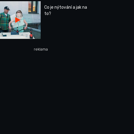
Co je nýtování a jak na
to?
reklama