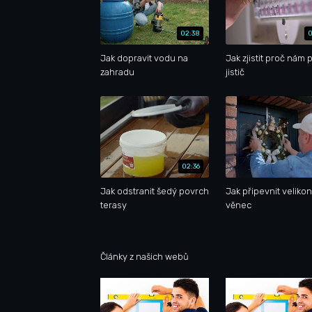
02:38
0
Jak dopravit vodu na
Jak zjistit proč nám 
zahradu
jistič
02:36
Jak odstranit šedý povrch
Jak připevnit veliko
terasy
věnec
Články z našich webů