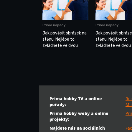
Prima nápady
Prima nápady
Jak pověsit obrázek na
Jak pověsit obráze
stěnu: Nejlépe to
stěnu: Nejlépe to
zvládnete ve dvou
zvládnete ve dvou
Prima hobby TV a online
Re
pořady:
Min
Prima hobby weby a online
Pr
projekty:
Najdete nás na sociálních
Fac