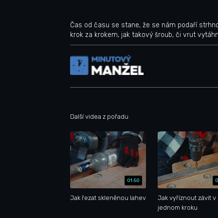
Čas od času se stane, že se nám podaří strhno
krok za krokem, jak takový šroub, či vrut vytáh
Další videa z pořadu
01:50
0
Jak řezat skleněnou lahev
Jak vyříznout závit v
jednom kroku