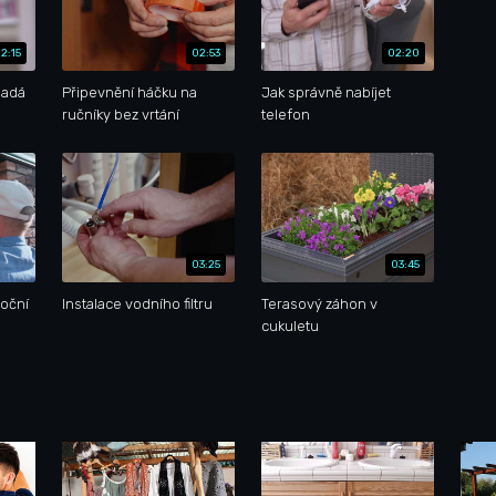
2:15
02:53
02:20
padá
Připevnění háčku na
Jak správně nabíjet
ručníky bez vrtání
telefon
03:25
03:45
noční
Instalace vodního filtru
Terasový záhon v
cukuletu