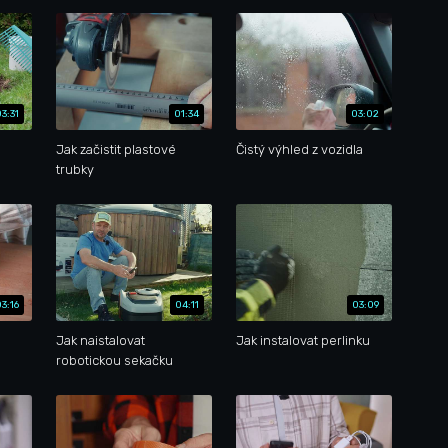
03:31
01:34
03:02
Jak začistit plastové
Čistý výhled z vozidla
trubky
03:16
04:11
03:09
Jak naistalovat
Jak instalovat perlinku
robotickou sekačku