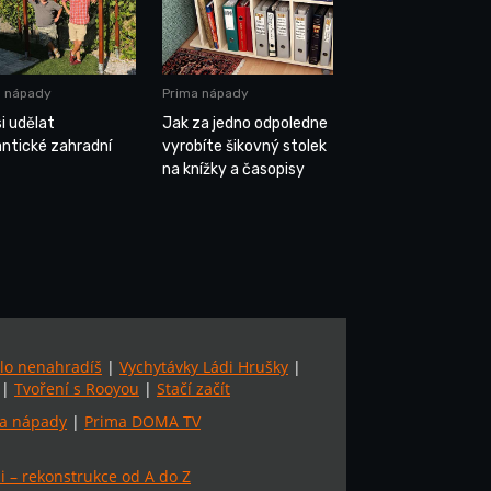
a nápady
Prima nápady
i udělat
Jak za jedno odpoledne
ntické zahradní
vyrobíte šikovný stolek
na knížky a časopisy
lo nenahradíš
|
Vychytávky Ládi Hrušky
|
|
Tvoření s Rooyou
|
Stačí začít
a nápady
|
Prima DOMA TV
 – rekonstrukce od A do Z