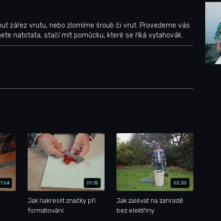
ut zářez vrutu, nebo zlomíme šroub či vrut. Provedeme vás
nete natotata, stačí mít pomůcku, které se říká vytahovák.
1:54
01:35
02:30
Jak nakreslit značky při
Jak zalévat na zahradě
formátování
bez elektřiny