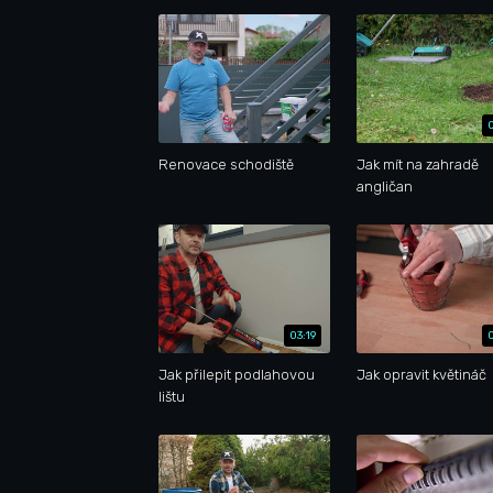
Renovace schodiště
Jak mít na zahradě
angličan
03:19
Jak přilepit podlahovou
Jak opravit květináč
lištu