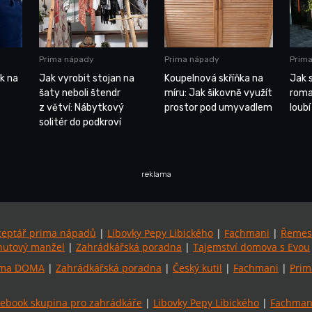
Prima nápady
Prima nápady
Prim
k na
Jak vyrobit stojan na
Koupelnová skříňka na
Jak s
šaty neboli štendr
míru: Jak šikovně využít
roma
z větví: Nábytkový
prostor pod umyvadlem
loubí
solitér do podkroví
reklama
ceptář prima nápadů
|
Libovky Pepy Libického
|
Fachmani
|
Řemes
utový manžel
|
Zahrádkářská poradna
|
Tajemství domova s Evou
ima DOMA
|
Zahrádkářská poradna
|
Český kutil
|
Fachmani
|
Prim
ebook skupina pro zahrádkáře
|
Libovky Pepy Libického
|
Fachmani