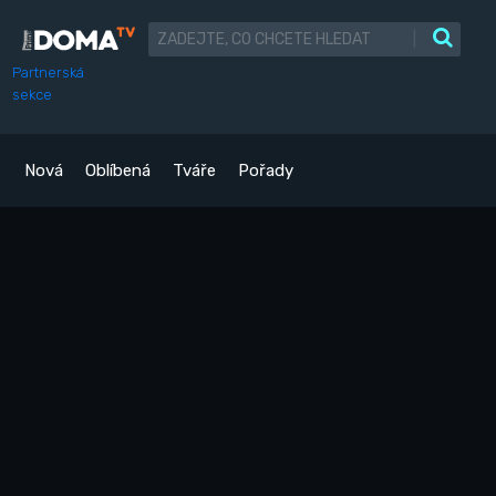
|
Partnerská
sekce
Nová
Oblíbená
Tváře
Pořady