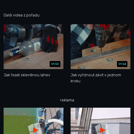
Další videa z pořadu
01:50
01:54
Jak řezat skleněnou lahev
Jak vyříznout závit v jednom
kroku
reklama