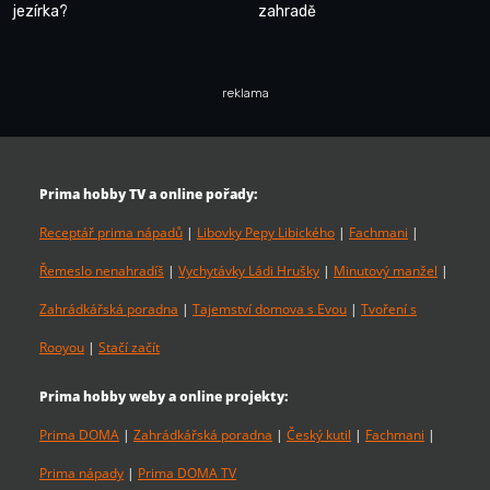
jezírka?
zahradě
reklama
Prima hobby TV a online pořady:
Receptář prima nápadů
|
Libovky Pepy Libického
|
Fachmani
|
Řemeslo nenahradíš
|
Vychytávky Ládi Hrušky
|
Minutový manžel
|
Zahrádkářská poradna
|
Tajemství domova s Evou
|
Tvoření s
Rooyou
|
Stačí začít
Prima hobby weby a online projekty:
Prima DOMA
|
Zahrádkářská poradna
|
Český kutil
|
Fachmani
|
Prima nápady
|
Prima DOMA TV