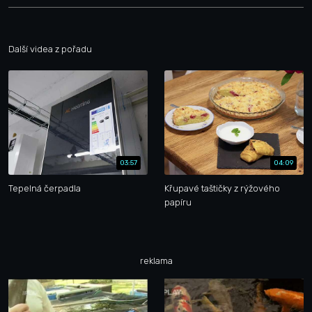
Další videa z pořadu
03:57
04:09
Tepelná čerpadla
Křupavé taštičky z rýžového
papíru
reklama