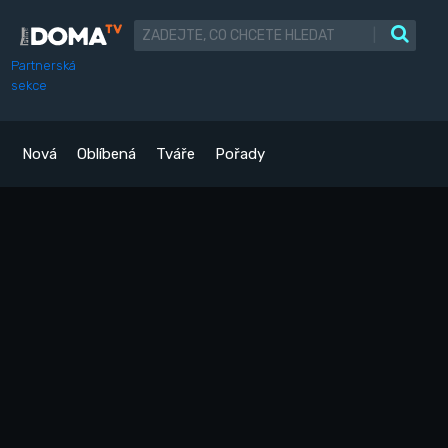
|
Partnerská
sekce
Nová
Oblíbená
Tváře
Pořady