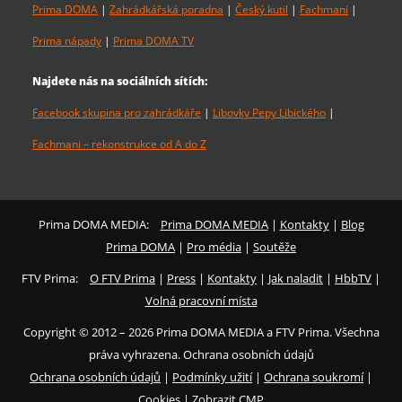
Prima DOMA
|
Zahrádkářská poradna
|
Český kutil
|
Fachmani
|
Prima nápady
|
Prima DOMA TV
Najdete nás na sociálních sítích:
Facebook skupina pro zahrádkáře
|
Libovky Pepy Libického
|
Fachmani – rekonstrukce od A do Z
Prima DOMA MEDIA:
Prima DOMA MEDIA
|
Kontakty
|
Blog
Prima DOMA
|
Pro média
|
Soutěže
FTV Prima:
O FTV Prima
|
Press
|
Kontakty
|
Jak naladit
|
HbbTV
|
Volná pracovní místa
Copyright © 2012 – 2026 Prima DOMA MEDIA a FTV Prima. Všechna
práva vyhrazena. Ochrana osobních údajů
Ochrana osobních údajů
|
Podmínky užití
|
Ochrana soukromí
|
Cookies
|
Zobrazit CMP