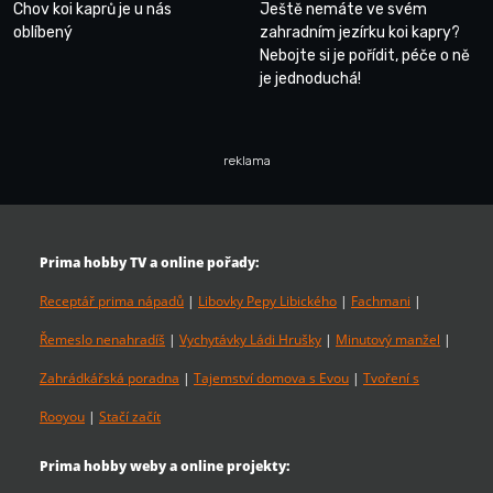
Chov koi kaprů je u nás
Ještě nemáte ve svém
oblíbený
zahradním jezírku koi kapry?
Nebojte si je pořídit, péče o ně
je jednoduchá!
reklama
Prima hobby TV a online pořady:
Receptář prima nápadů
|
Libovky Pepy Libického
|
Fachmani
|
Řemeslo nenahradíš
|
Vychytávky Ládi Hrušky
|
Minutový manžel
|
Zahrádkářská poradna
|
Tajemství domova s Evou
|
Tvoření s
Rooyou
|
Stačí začít
Prima hobby weby a online projekty: