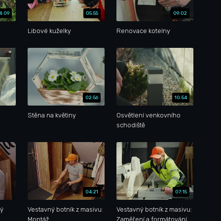
4:09
05:55
09:02
Libové kuželky
Renovace kotelny
02:56
10:54
Stěna na květiny
Osvětlení venkovního
schodiště
04:21
07:15
ný
Vestavný botník z masivu:
Vestavný botník z masivu:
Montáž
Zaměření a formátování