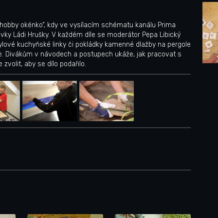
 „hobby okénko“, kdy ve vysílacím schématu kanálu Prima
y Ládi Hrušky. V každém díle se moderátor Pepa Libický
ylové kuchyňské linky či pokládky kamenné dlažby na pergole
ice. Divákům v návodech a postupech ukáže, jak pracovat s
 zvolit, aby se dílo podařilo.