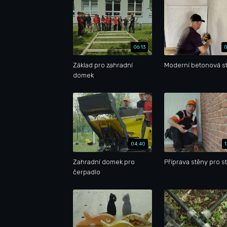
06:13
0
Základ pro zahradní
Moderní betonová st
domek
04:40
Zahradní domek pro
Příprava stěny pro s
čerpadlo