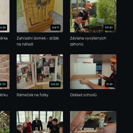
6:36
04:11
09:47
ěrka
Zahradní domek - držák
Závlaha vyvýšených
na nářadí
záhonů
12:10
04:22
11:41
těrku
Rámeček na fotky
Obklad schodů