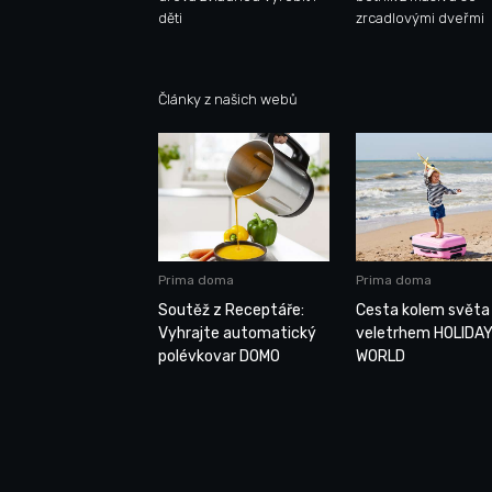
děti
zrcadlovými dveřmi
Články z našich webů
Prima doma
Prima doma
Soutěž z Receptáře:
Cesta kolem světa
Vyhrajte automatický
veletrhem HOLIDA
polévkovar DOMO
WORLD