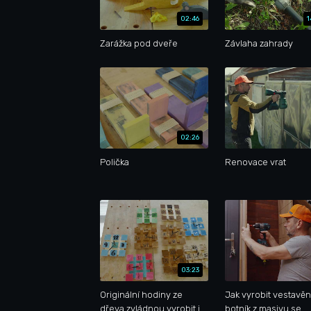
02:46
1
Zarážka pod dveře
Závlaha zahrady
02:26
Polička
Renovace vrat
03:23
Originální hodiny ze
Jak vyrobit vestavě
dřeva zvládnou vyrobit i
botník z masivu se