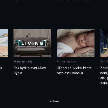
Prima nápady
Prima nápady
Zahrá
 s
Jak bydlí slavní: Miley
Hlídací chůvička, která
Zadr
Y
Cyrus
ratolest ukonejší
není
ale i
zahr
reklama