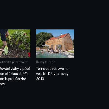
dkářská poradna.cz
Český kutil.cz
žování vláhy v půdě
Terinvest vás zve na
 jen otázkou dešťů,
veletrh Dřevostavby
 přístupu k údržbě
2010
ady