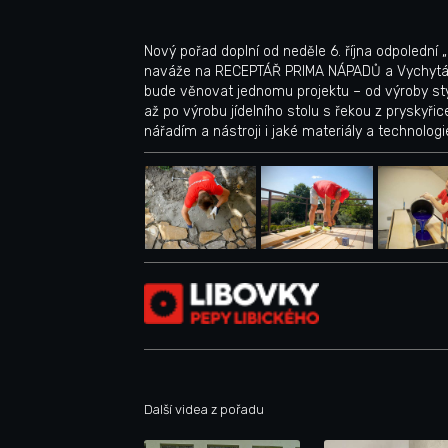
Nový pořad doplní od neděle 6. října odpolední
naváže na RECEPTÁŘ PRIMA NÁPADŮ a Vychytávk
bude věnovat jednomu projektu – od výroby st
až po výrobu jídelního stolu s řekou z pryskyř
nářadím a nástroji i jaké materiály a technologie
Další videa z pořadu