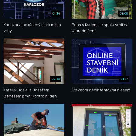
01:34
03:05
Karlozor a pokácený smrk místo
Pepa s Karlem se spolu vrhli na
vrby
zahradničení
02:46
01:57
Karel si udělal s Josefem
Stavební deník tentokrát hlasem
Benešem první kontrolní den