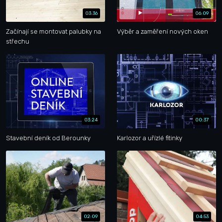
03:36
06:09
Začínají se montovat palubky na
Výběr a zaměření nových oken
střechu
03:24
00:37
Stavební deník od Berounky
Karlozor a uřízlé fitinky
02:09
04:53