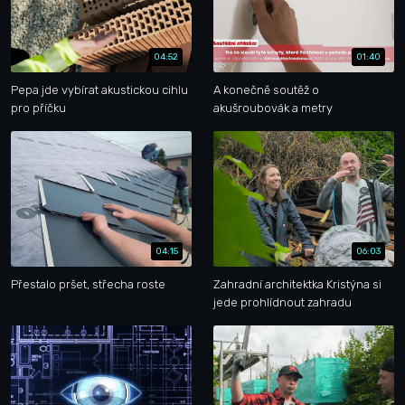
04:52
01:40
Pepa jde vybírat akustickou cihlu
A konečně soutěž o
pro příčku
akušroubovák a metry
04:15
06:03
Přestalo pršet, střecha roste
Zahradní architektka Kristýna si
jede prohlídnout zahradu