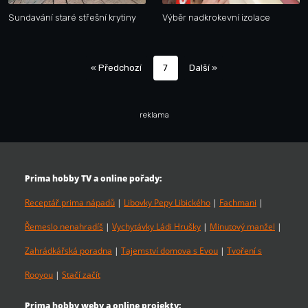
Sundavání staré střešní krytiny
Výběr nadkrokevní izolace
« Předchozí
7
Další »
reklama
Prima hobby TV a online pořady:
Receptář prima nápadů
|
Libovky Pepy Libického
|
Fachmani
|
Řemeslo nenahradíš
|
Vychytávky Ládi Hrušky
|
Minutový manžel
|
Zahrádkářská poradna
|
Tajemství domova s Evou
|
Tvoření s
Rooyou
|
Stačí začít
Prima hobby weby a online projekty: