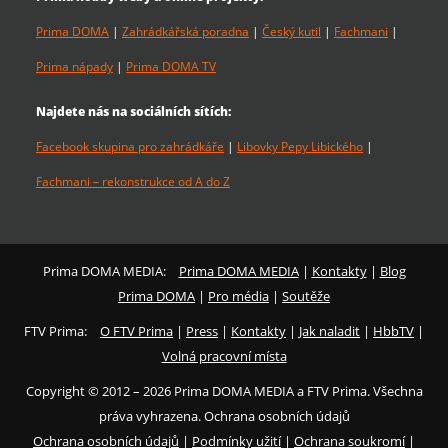
Prima DOMA
|
Zahrádkářská poradna
|
Český kutil
|
Fachmani
|
Prima nápady
|
Prima DOMA TV
Najdete nás na sociálních sítích:
Facebook skupina pro zahrádkáře
|
Libovky Pepy Libického
|
Fachmani – rekonstrukce od A do Z
Prima DOMA MEDIA:
Prima DOMA MEDIA
|
Kontakty
|
Blog
Prima DOMA
|
Pro média
|
Soutěže
FTV Prima:
O FTV Prima
|
Press
|
Kontakty
|
Jak naladit
|
HbbTV
|
Volná pracovní místa
Copyright © 2012 – 2026 Prima DOMA MEDIA a FTV Prima. Všechna
práva vyhrazena. Ochrana osobních údajů
Ochrana osobních údajů
|
Podmínky užití
|
Ochrana soukromí
|