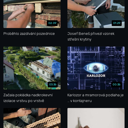
02:09
01:29
Proběhlo zazdívání pozednice
Josef Beneš přivezl vzorek
střešní krytiny
03:36
00:36
Začala pokládka nadkrokevní
Karlozor a mramorová podlaha je
izolace vrstvu po vrstvě
… v kontajneru