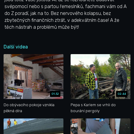
svépomocí nebo s partou řemeslníků, fachmani vám od A
do Z poradí, jak na to. Bez nervového kolapsu, bez
zbytečných finančních ztrát, v adekvátním čase! A že
těch nástrah a problémů může být!
Další videa
01:32
02:44
Do obývacího pokoje vznikla
Pepa s Karlem se vrhli do
pěkná díra
bourání pergoly