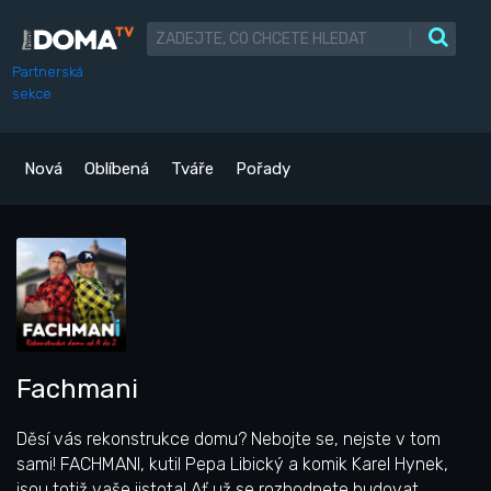
|
Partnerská
sekce
Nová
Oblíbená
Tváře
Pořady
Fachmani
Děsí vás rekonstrukce domu? Nebojte se, nejste v tom
sami! FACHMANI, kutil Pepa Libický a komik Karel Hynek,
jsou totiž vaše jistota! Ať už se rozhodnete budovat