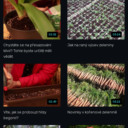
02:32
03:24
Chystáte se na přesazování
Jak na raný výsev zeleniny
klívií? Tohle byste určitě měli
vědět.
02:49
03:22
Víte, jak se probouzí hlízy
Novinky v kořenové zelenině
begonií?