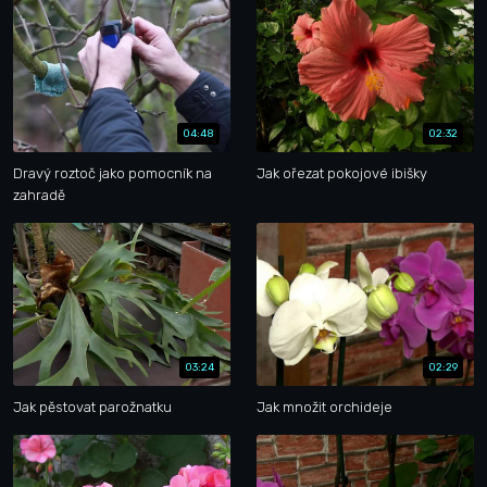
04:48
02:32
Dravý roztoč jako pomocník na
Jak ořezat pokojové ibišky
zahradě
03:24
02:29
Jak pěstovat parožnatku
Jak množit orchideje