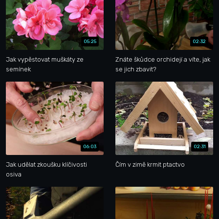
05:25
02:32
Jak vypěstovat muškáty ze
Znáte škůdce orchidejí a víte, jak
semínek
se jich zbavit?
06:03
02:31
Jak udělat zkoušku klíčivosti
Čím v zimě krmit ptactvo
osiva