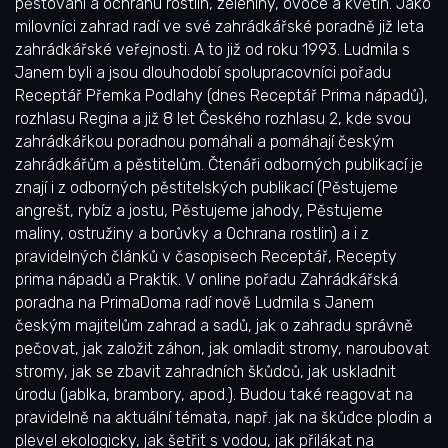
pěstování a ochranu rostlin, zeleniny, ovoce a květin. Jako
milovníci zahrad radí ve své zahrádkářské poradně již leta
zahrádkářské veřejnosti. A to již od roku 1993. Ludmila s
Janem byli a jsou dlouhodobí spolupracovníci pořadu
Receptář Přemka Podlahy (dnes Receptář Prima nápadů),
rozhlasu Regina a již 8 let Českého rozhlasu 2, kde svou
zahrádkářkou poradnou pomáhali a pomáhají českým
zahrádkářům a pěstitelům. Čtenáři odborných publikací je
znají i z odborných pěstitelských publikací (Pěstujeme
angrešt, rybíz a jostu, Pěstujeme jahody, Pěstujeme
maliny, ostružiny a borůvky a Ochrana rostlin) a i z
pravidelných článků v časopisech Receptář, Recepty
prima nápadů a Praktik. V online pořadu Zahrádkářská
poradna na PrimaDoma radí nově Ludmila s Janem
českým majitelům zahrad a sadů, jak o zahradu správně
pečovat, jak založit záhon, jak omladit stromy, naroubovat
stromy, jak se zbavit zahradních škůdců, jak uskladnit
úrodu (jablka, brambory, apod.). Budou také reagovat na
pravidelně na aktuální témata, např. jak na škůdce plodin a
plevel ekologicky, jak šetřit s vodou, jak přilákat na