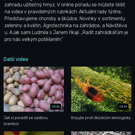
zahradu užitečný hmyz. V online pořadu se můžete těšit
na videa v pravidelných rubrikách: Aktuální rady týdne,
Představujeme choroby a škůdce, Novinky v sortimentu
zeleniny a květin, Agrotechnika na zahrádce, a Návštěva
u. A jak sami Ludmila s Janem říkají: „Radit zahrádkářům je
pro nás velkým potěšením.“
Další videa
03:36
02:51
Jak si poradit se sadbou
Bojujte proti škůdcům ekologicky
brambor