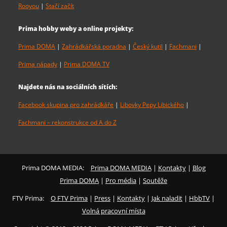
Rooyou
|
Stačí začít
Prima hobby weby a online projekty:
Prima DOMA
|
Zahrádkářská poradna
|
Český kutil
|
Fachmani
|
Prima nápady
|
Prima DOMA TV
Najdete nás na sociálních sítích:
Facebook skupina pro zahrádkáře
|
Libovky Pepy Libického
|
Fachmani – rekonstrukce od A do Z
Prima DOMA MEDIA:
Prima DOMA MEDIA
|
Kontakty
|
Blog
Prima DOMA
|
Pro média
|
Soutěže
FTV Prima:
O FTV Prima
|
Press
|
Kontakty
|
Jak naladit
|
HbbTV
|
Volná pracovní místa