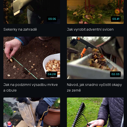
03:05
03:41
Sekerky na zahradě
Jak vyrobit adventní svícen
04:28
02:03
Jak na podzimní výsadbu mrkve
Návod, jak snadno vyčistit okapy
a cibule
ze země