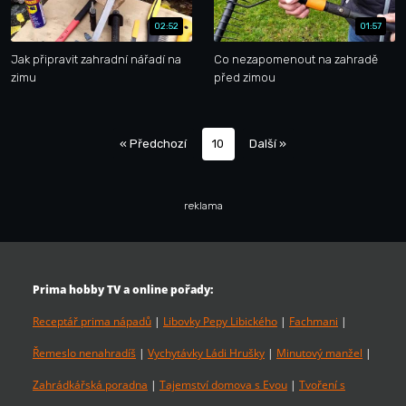
02:52
01:57
Jak připravit zahradní nářadí na
Co nezapomenout na zahradě
zimu
před zimou
« Předchozí
10
Další »
reklama
Prima hobby TV a online pořady:
Receptář prima nápadů
|
Libovky Pepy Libického
|
Fachmani
|
Řemeslo nenahradíš
|
Vychytávky Ládi Hrušky
|
Minutový manžel
|
Zahrádkářská poradna
|
Tajemství domova s Evou
|
Tvoření s