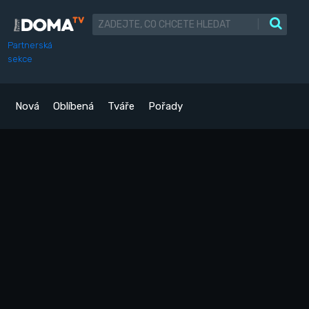
|
Partnerská
sekce
Nová
Oblíbená
Tváře
Pořady