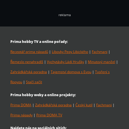
reklama
Prima hobby TV a online pořady:
Receptář prima nápadů
|
Libovky Pepy Libického
|
Fachmani
|
Řemeslo nenahradíš
|
Vychytávky Ládi Hrušky
|
Minutový manžel
|
Zahrádkářská poradna
|
Tajemství domova s Evou
|
Tvoření s
Rooyou
|
Stačí začít
Prima hobby weby a online projekty:
Prima DOMA
|
Zahrádkářská poradna
|
Český kutil
|
Fachmani
|
Prima nápady
|
Prima DOMA TV
Najdete nás na sociálních sítích: