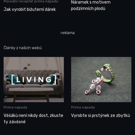
Původní receptář prima nápadů
Náramek s motivem
podzimních plodů
Jak vyrobit bižuterní dárek
reklama
Články z našich webů
Prima nápady
Prima nápady
Věšáků není nikdy dost, zkuste
Vyrobte si prstýnek ze zbytků
ty závěsné