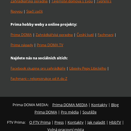
Zahrádkářská poradna
|
Tajemství domova s Evou
|
Tvoření s
Rooyou
|
Stačí začít
Prima hobby weby a online projekty:
Prima DOMA
|
Zahrádkářská poradna
|
Český kutil
|
Fachmani
|
Prima nápady
|
Prima DOMA TV
Najdete nás na sociálních sítích:
Facebook skupina pro zahrádkáře
|
Libovky Pepy Libického
|
Fachmani – rekonstrukce od A do Z
Prima DOMA MEDIA:
Prima DOMA MEDIA
|
Kontakty
|
Blog
Prima DOMA
|
Pro média
|
Soutěže
FTV Prima:
O FTV Prima
|
Press
|
Kontakty
|
Jak naladit
|
HbbTV
|
Volná pracovní místa