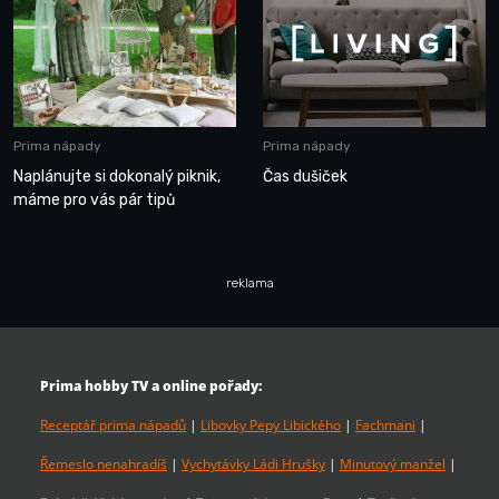
Prima nápady
Prima nápady
Naplánujte si dokonalý piknik,
Čas dušiček
máme pro vás pár tipů
reklama
Prima hobby TV a online pořady:
Receptář prima nápadů
|
Libovky Pepy Libického
|
Fachmani
|
Řemeslo nenahradíš
|
Vychytávky Ládi Hrušky
|
Minutový manžel
|