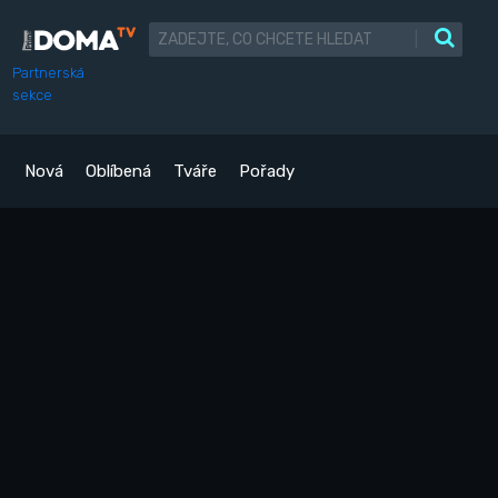
|
Partnerská
sekce
Nová
Oblíbená
Tváře
Pořady