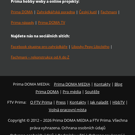
Prima hobby weby a online projekty:
Prima DOMA
|
Zahrádkářská poradna
|
Český kutil
|
Fachmani
|
Prima nápady
|
Prima DOMA TV
Najdete nás na sociálních sítích:
Facebook skupina pro zahrádkáře
|
Libovky Pepy Libického
|
Fachmani – rekonstrukce od A do Z
Prima DOMA MEDIA:
Prima DOMA MEDIA
|
Kontakty
|
Blog
Prima DOMA
|
Pro média
|
Soutěže
FTV Prima:
O FTV Prima
|
Press
|
Kontakty
|
Jak naladit
|
HbbTV
|
Volná pracovní místa
Copyright © 2012 – 2026 Prima DOMA MEDIA a FTV Prima. Všechna
práva vyhrazena. Ochrana osobních údajů