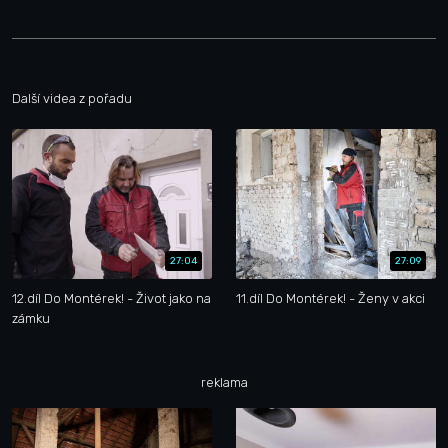
Další videa z pořadu
27:04
27:09
12.díl Do Montérek! - Život jako na
11.díl Do Montérek! - Ženy v akci
zámku
reklama