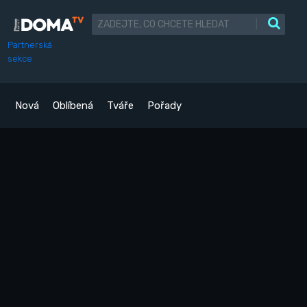
|
Partnerská
sekce
Nová
Oblíbená
Tváře
Pořady