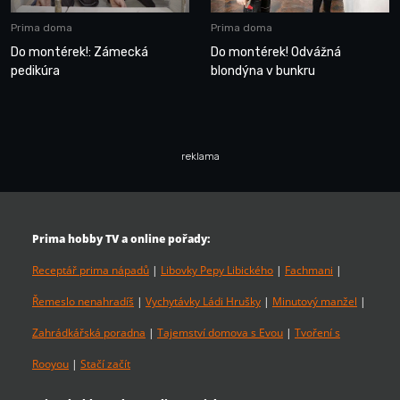
Prima doma
Prima doma
Do montérek!: Zámecká
Do montérek! Odvážná
pedikúra
blondýna v bunkru
reklama
Prima hobby TV a online pořady:
Receptář prima nápadů
|
Libovky Pepy Libického
|
Fachmani
|
Řemeslo nenahradíš
|
Vychytávky Ládi Hrušky
|
Minutový manžel
|
Zahrádkářská poradna
|
Tajemství domova s Evou
|
Tvoření s
Rooyou
|
Stačí začít