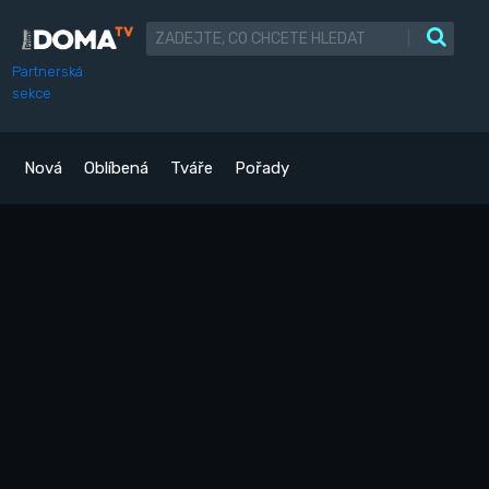
|
Partnerská
sekce
Nová
Oblíbená
Tváře
Pořady