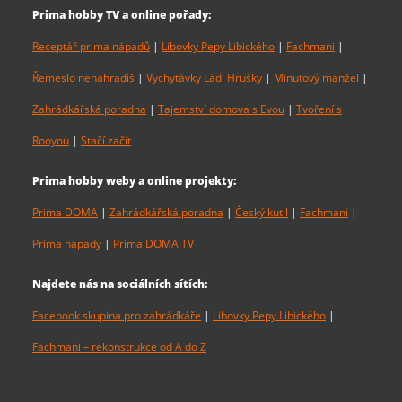
Prima hobby TV a online pořady:
Receptář prima nápadů
|
Libovky Pepy Libického
|
Fachmani
|
Řemeslo nenahradíš
|
Vychytávky Ládi Hrušky
|
Minutový manžel
|
Zahrádkářská poradna
|
Tajemství domova s Evou
|
Tvoření s
Rooyou
|
Stačí začít
Prima hobby weby a online projekty:
Prima DOMA
|
Zahrádkářská poradna
|
Český kutil
|
Fachmani
|
Prima nápady
|
Prima DOMA TV
Najdete nás na sociálních sítích:
Facebook skupina pro zahrádkáře
|
Libovky Pepy Libického
|
Fachmani – rekonstrukce od A do Z