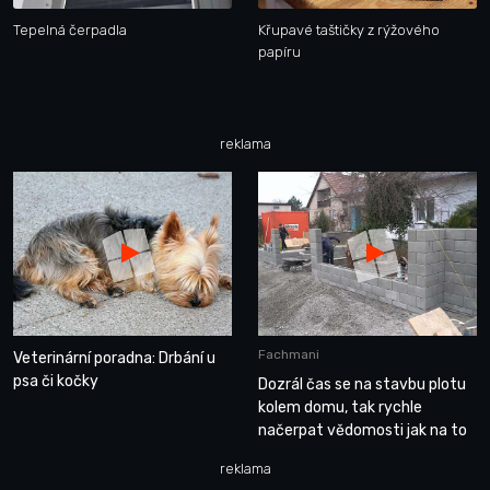
Tepelná čerpadla
Křupavé taštičky z rýžového
papíru
reklama
Fachmani
Veterinární poradna: Drbání u
psa či kočky
Dozrál čas se na stavbu plotu
kolem domu, tak rychle
načerpat vědomosti jak na to
reklama