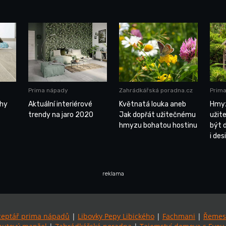
Prima nápady
Zahrádkářská poradna.cz
Prim
ahy
Aktuální interiérové
Květnatá louka aneb
Hmyz
trendy na jaro 2020
Jak dopřát užitečnému
užit
hmyzu bohatou hostinu
být 
i de
reklama
ceptář prima nápadů
|
Libovky Pepy Libického
|
Fachmani
|
Řemes