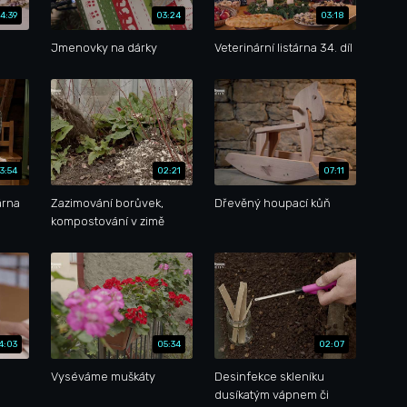
4:39
03:24
03:18
ů
Jmenovky na dárky
Veterinární listárna 34. díl
3:54
02:21
07:11
árna
Zazimování borůvek,
Dřevěný houpací kůň
kompostování v zimě
4:03
05:34
02:07
Vyséváme muškáty
Desinfekce skleníku
dusíkatým vápnem či