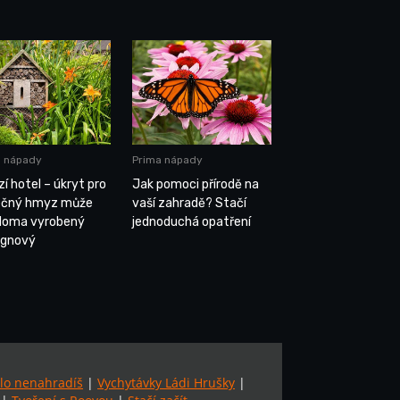
a nápady
Prima nápady
í hotel – úkryt pro
Jak pomoci přírodě na
ečný hmyz může
vaší zahradě? Stačí
doma vyrobený
jednoduchá opatření
signový
lo nenahradíš
|
Vychytávky Ládi Hrušky
|