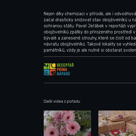
Nejen díky chemizaci v přírodě, ale i odvodňov
začal drasticky snižovat stav obojživelníků u
ochranou státu. Pavel Jeřábek v reportáži vypr
obojživelníků zpátky do přirozeného prostředí 
bývalé a zanesené strouhy, které se čistí od bah
návratu obojživelníků. Takové lokality se vyhle
pamětníků, vždy je ale nutné si obstarat svole
Další videa z pořadu