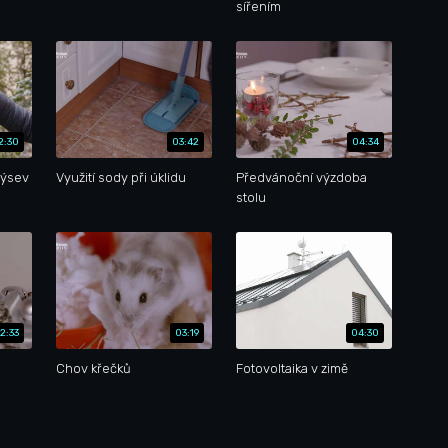
sířením
2:30
03:42
04:34
výsev
Využití sody při úklidu
Předvánoční výzdoba
stolu
2:33
03:19
04:30
Chov křečků
Fotovoltaika v zimě