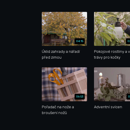
04:15
0
Úklid zahrady a nářadí
Pokojové rostliny a 
před zimou
trávy pro kočky
06:53
0
Pořadač na nože a
Adventní svícen
broušení nožů