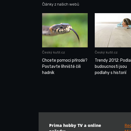
Články z našich webů
Český kutil.cz
Český kutil.cz
Chcete pomoci přírodě?
Trendy 2012: Podl
Postavte líhniště čili
budoucnosti jsou
hadník
podlahy s historií
Prima hobby TV a online
Re