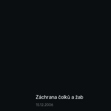
Záchrana čolků a žab
15.12.2006