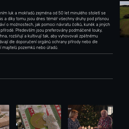
áním luk a mokřadů zejména od 50 let minulého století se
 nás a díky tomu jsou dnes téměř všechny druhy pod přísnou
áví o možnostech, jak pomoci návratu čolků, kuněk a jiných
v přírodě. Především jsou preferovány podmáčené louky,
na, rozšiřují a kultivují tak, aby vyhovovali zpětnému
dávají dle doporučení orgánů ochrany přírody nebo dle
ní majitelů pozemků nebo úřadů.