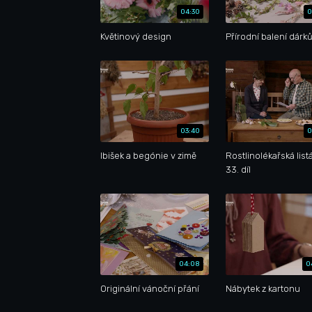
04:30
0
Květinový design
Přírodní balení dárk
03:40
0
Ibišek a begónie v zimě
Rostlinolékařská list
33. díl
04:08
0
Originální vánoční přání
Nábytek z kartonu