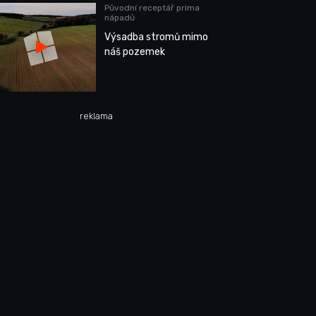
Původní receptář prima
nápadů
Výsadba stromů mimo
náš pozemek
reklama