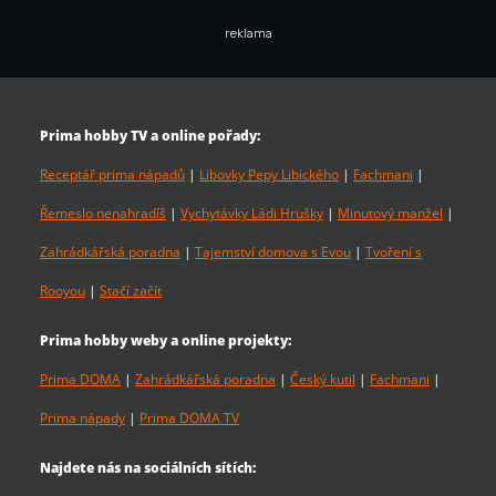
reklama
Prima hobby TV a online pořady:
Receptář prima nápadů
|
Libovky Pepy Libického
|
Fachmani
|
Řemeslo nenahradíš
|
Vychytávky Ládi Hrušky
|
Minutový manžel
|
Zahrádkářská poradna
|
Tajemství domova s Evou
|
Tvoření s
Rooyou
|
Stačí začít
Prima hobby weby a online projekty:
Prima DOMA
|
Zahrádkářská poradna
|
Český kutil
|
Fachmani
|
Prima nápady
|
Prima DOMA TV
Najdete nás na sociálních sítích: