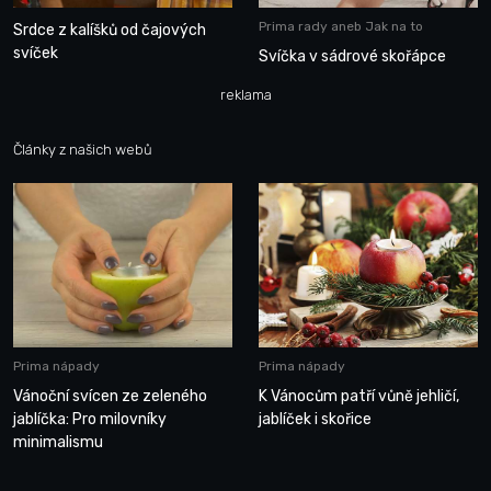
Prima rady aneb Jak na to
Srdce z kalíšků od čajových
svíček
Svíčka v sádrové skořápce
reklama
Články z našich webů
Prima nápady
Prima nápady
Vánoční svícen ze zeleného
K Vánocům patří vůně jehličí,
jablíčka: Pro milovníky
jablíček i skořice
minimalismu