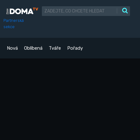
|
Partnerská
sekce
Nová
Oblíbená
Tváře
Pořady