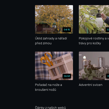
04:15
0
Úklid zahrady a nářadí
Pokojové rostliny a 
před zimou
trávy pro kočky
06:53
0
Pořadač na nože a
Adventní svícen
broušení nožů
Články z našich webů