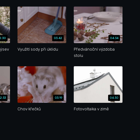
2:30
03:42
04:34
výsev
Využití sody při úklidu
Předvánoční výzdoba
stolu
2:33
03:19
04:30
Chov křečků
Fotovoltaika v zimě