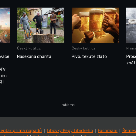
Český kutil.cz
Český kutil.cz
Prim
ovace
Nasekaná charita
Pivo, tekuté zlato
Pros
znát
í v
bním
CH
reklama
ceptář prima nápadů
|
Libovky Pepy Libického
|
Fachmani
|
Řemes