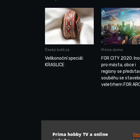
Český kutil.cz
Prima doma
Velikonoční speciál:
FOR CITY 2020: In
KRASLICE
pro města, obce i
regiony se představ
souběhu se stave
veletrhem FOR AR
Prima hobby TV a online
Re