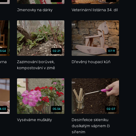
ů
Jmenovky na dárky
Veterinární listárna 34. díl
3:54
02:21
07:11
árna
Zazimování borůvek,
Dřevěný houpací kůň
kompostování v zimě
4:03
05:34
02:07
Vyséváme muškáty
Desinfekce skleníku
dusíkatým vápnem či
sířením