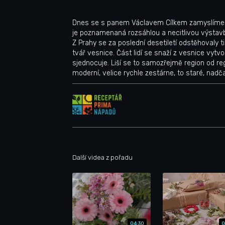
Dnes se s panem Václavem Cílkem zamyslíme
je poznamenaná rozsáhlou a necitlivou výstavb
Z Prahy se za poslední desetiletí odstěhovaly tis
tvář vesnice. Část lidí se snaží z vesnice vytvoř
sjednocuje. Liší se to samozřejmě region od regi
moderní, velice rychle zestárne, to staré, nad
Další videa z pořadu
04:30
0