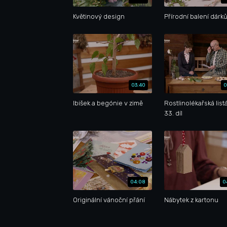
Květinový design
Přírodní balení dárk
03:40
0
Ibišek a begónie v zimě
Rostlinolékařská list
33. díl
04:08
0
Originální vánoční přání
Nábytek z kartonu