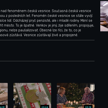
 nad fenoménem česká vesnice. Současná česká vesnice
ou z posledních let. Fenomén české vesnice se stále vyvíjí.
íce lidí. Odcházejí pryč penzisté, ale i mladé rodiny. Mění se
it město. To je špatně. Venkov je jiný, žije sdílením, propojuje,
onu, nelze paušalizovat. Obecně lze říci, že to, co je
časově zůstává. Vesnice zůstávají živé a propojené.
4:39
03:24
03:18