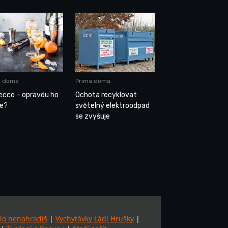
a doma
Prima doma
ecco – opravdu ho
Ochota recyklovat
e?
světelný elektroodpad
se zvyšuje
lo nenahradíš
|
Vychytávky Ládi Hrušky
|