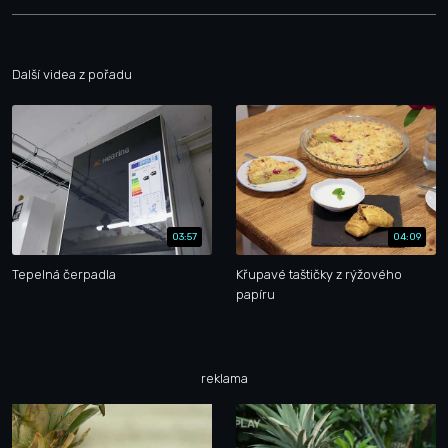
Další videa z pořadu
03:57
04:09
Tepelná čerpadla
Křupavé taštičky z rýžového
papíru
reklama