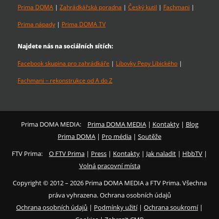
Prima DOMA
|
Zahrádkářská poradna
|
Český kutil
|
Fachmani
|
Prima nápady
|
Prima DOMA TV
Najdete nás na sociálních sítích:
Facebook skupina pro zahrádkáře
|
Libovky Pepy Libického
|
Fachmani – rekonstrukce od A do Z
Prima DOMA MEDIA:
Prima DOMA MEDIA
|
Kontakty
|
Blog
Prima DOMA
|
Pro média
|
Soutěže
FTV Prima:
O FTV Prima
|
Press
|
Kontakty
|
Jak naladit
|
HbbTV
|
Volná pracovní místa
Copyright © 2012 – 2026 Prima DOMA MEDIA a FTV Prima. Všechna
práva vyhrazena. Ochrana osobních údajů
Ochrana osobních údajů
|
Podmínky užití
|
Ochrana soukromí
|