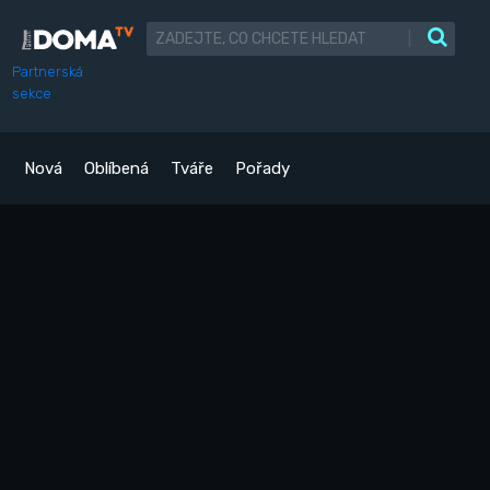
|
Partnerská
sekce
Nová
Oblíbená
Tváře
Pořady