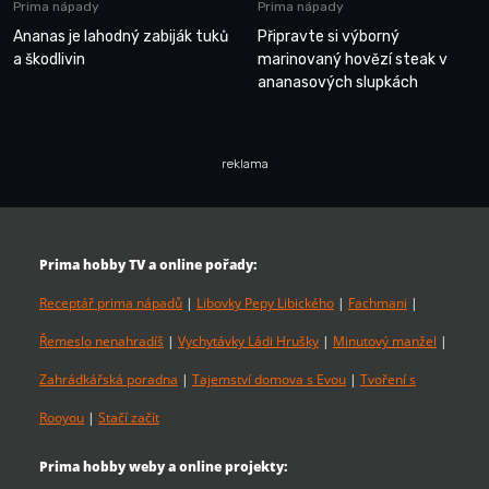
Prima nápady
Prima nápady
Ananas je lahodný zabiják tuků
Připravte si výborný
a škodlivin
marinovaný hovězí steak v
ananasových slupkách
reklama
Prima hobby TV a online pořady:
Receptář prima nápadů
|
Libovky Pepy Libického
|
Fachmani
|
Řemeslo nenahradíš
|
Vychytávky Ládi Hrušky
|
Minutový manžel
|
Zahrádkářská poradna
|
Tajemství domova s Evou
|
Tvoření s
Rooyou
|
Stačí začít
Prima hobby weby a online projekty: