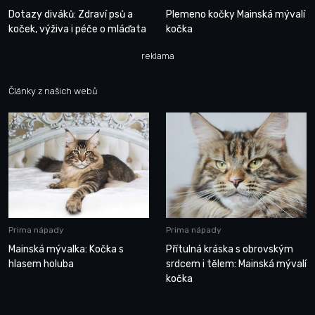
Dotazy diváků: Zdraví psů a
Plemeno kočky Mainská mývalí
koček, výživa i péče o mláďata
kočka
reklama
Články z našich webů
Prima nápady
Prima nápady
Mainská mývalka: Kočka s
Přítulná kráska s obrovským
hlasem holuba
srdcem i tělem: Mainská mývalí
kočka