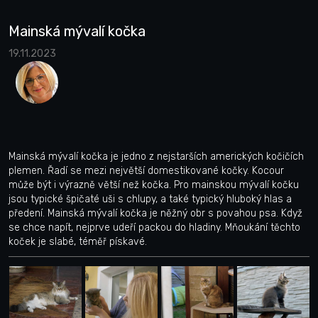
Mainská mývalí kočka
19.11.2023
Mainská mývalí kočka je jedno z nejstarších amerických kočičích
plemen. Řadí se mezi největší domestikované kočky. Kocour
může být i výrazně větší než kočka. Pro mainskou mývalí kočku
jsou typické špičaté uši s chlupy, a také typický hluboký hlas a
předení. Mainská mývalí kočka je něžný obr s povahou psa. Když
se chce napít, nejprve udeří packou do hladiny. Mňoukání těchto
koček je slabé, téměř pískavé.