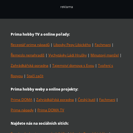
reklama
Prima hobby TV a online pořady:
Receptář prima nápadů
|
Libovky Pepy Libického
|
Fachmani
|
Řemeslo nenahradíš
|
Vychytávky Ládi Hrušky
|
Minutový manžel
|
Zahrádkářská poradna
|
Tajemství domova s Evou
|
Tvoření s
Rooyou
|
Stačí začít
Prima hobby weby a online projekty:
Prima DOMA
|
Zahrádkářská poradna
|
Český kutil
|
Fachmani
|
Prima nápady
|
Prima DOMA TV
Najdete nás na sociálních sítích: