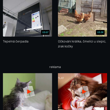
03:57
03:39
Tepelná čerpadla
Očkování králíka, čmelíci u slepic,
zrak kočky
reklama