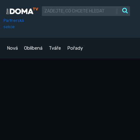
|
Partnerská
sekce
Nová
Oblíbená
Tváře
Pořady