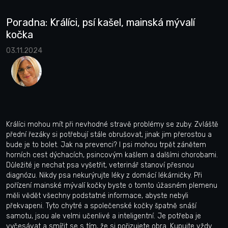
Poradna: Králíci, psí kašel, mainská mývalí
kočka
03.11.2024
Králíci mohou mít při nevhodné stravě problémy se zuby. Zvláště
přední řezáky si potřebují stále obrušovat, jinak jim přerostou a
bude je to bolet. Jak na prevenci? I psi mohou trpět zánětem
horních cest dýchacích, psincovým kašlem a dalšími chorobami.
Důležité je nechat psa vyšetřit, veterinář stanoví přesnou
diagnózu. Nikdy psa nekurýrujte léky z domácí lékárničky. Při
pořízení mainské mývalí kočky byste o tomto úžasném plemenu
měli vědět všechny podstatné informace, abyste nebyli
překvapeni. Tyto chytré a společenské kočky špatně snáší
samotu, jsou ale velmi učenlivé a inteligentní. Je potřeba je
vyčesávat a smířit se s tím, že si pořizujete obra. Kupujte vždy