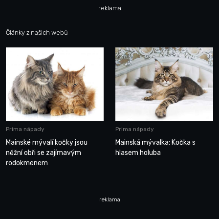
reklama
Články z našich webů
Prima nápady
Prima nápady
Mainské mývalí kočky jsou
Mainská mývalka: Kočka s
něžní obři se zajímavým
hlasem holuba
rodokmenem
reklama