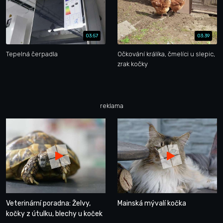
03:57
03:39
Tepelná čerpadla
Očkování králíka, čmelíci u slepic,
zrak kočky
reklama
Veterinární poradna: Želvy,
Mainská mývalí kočka
kočky z útulku, blechy u koček