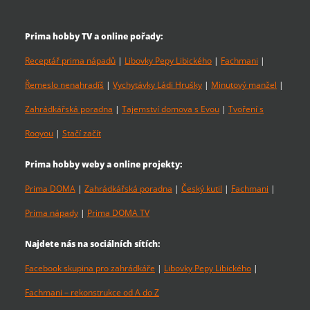
Prima hobby TV a online pořady:
Receptář prima nápadů
|
Libovky Pepy Libického
|
Fachmani
|
Řemeslo nenahradíš
|
Vychytávky Ládi Hrušky
|
Minutový manžel
|
Zahrádkářská poradna
|
Tajemství domova s Evou
|
Tvoření s
Rooyou
|
Stačí začít
Prima hobby weby a online projekty:
Prima DOMA
|
Zahrádkářská poradna
|
Český kutil
|
Fachmani
|
Prima nápady
|
Prima DOMA TV
Najdete nás na sociálních sítích:
Facebook skupina pro zahrádkáře
|
Libovky Pepy Libického
|
Fachmani – rekonstrukce od A do Z