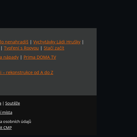
lo nenahradíš
|
Vychytávky Ládi Hrušky
|
|
Tvoření s Rooyou
|
Stačí začít
a nápady
|
Prima DOMA TV
 – rekonstrukce od A do Z
a
|
Soutěže
í místa
a osobních údajů
it CMP