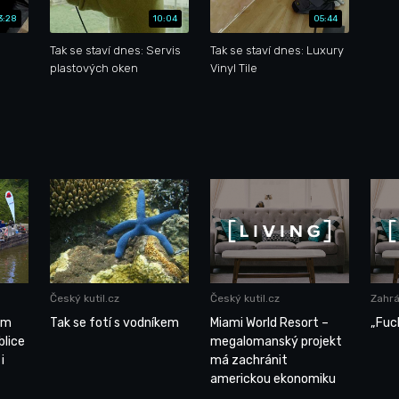
3:28
10:04
05:44
Tak se staví dnes: Servis
Tak se staví dnes: Luxury
plastových oken
Vinyl Tile
Český kutil.cz
Český kutil.cz
Zahrá
ům
Tak se fotí s vodníkem
Miami World Resort –
„Fuch
blice
megalomanský projekt
i
má zachránit
americkou ekonomiku