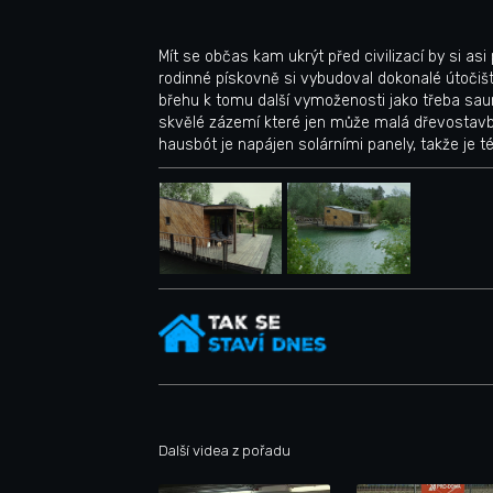
Mít se občas kam ukrýt před civilizací by si asi
rodinné pískovně si vybudoval dokonalé útoči
břehu k tomu další vymoženosti jako třeba sa
skvělé zázemí které jen může malá dřevostav
hausbót je napájen solárními panely, takže je 
Další videa z pořadu