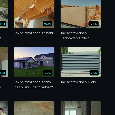
6:14
05:07
04:49
Tak se staví dnes: Stínění
Tak se staví dnes:
a
Jednovrstvé zdivo
6:12
03:59
04:15
Tak se staví dnes: Stěny
Tak se staví dnes: Ploty
či
bez plísní. Jde to vůbec?