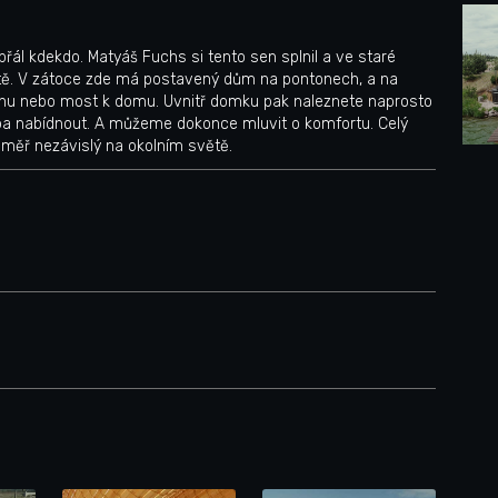
 přál kdekdo. Matyáš Fuchs si tento sen splnil a ve staré
ště. V zátoce zde má postavený dům na pontonech, a na
unu nebo most k domu. Uvnitř domku pak naleznete naprosto
ba nabídnout. A můžeme dokonce mluvit o komfortu. Celý
téměř nezávislý na okolním světě.