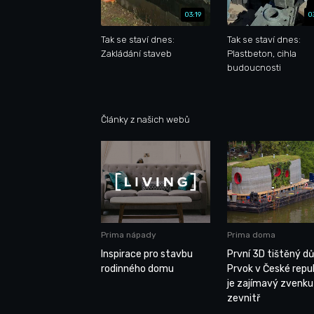
03:19
0
Tak se staví dnes:
Tak se staví dnes:
Zakládání staveb
Plastbeton, cihla
budoucnosti
Články z našich webů
Prima nápady
Prima doma
Inspirace pro stavbu
První 3D tištěný d
rodinného domu
Prvok v České repu
je zajímavý zvenku 
zevnitř