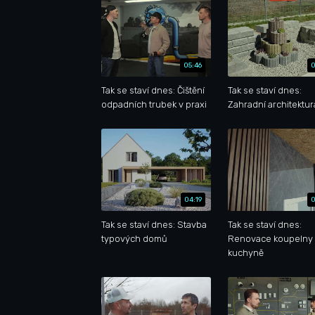
05:46
0
Tak se staví dnes: Čištění
Tak se staví dnes:
odpadních trubek v praxi
Zahradní architektur
04:19
0
Tak se staví dnes: Stavba
Tak se staví dnes:
typových domů
Renovace koupelny 
kuchyně