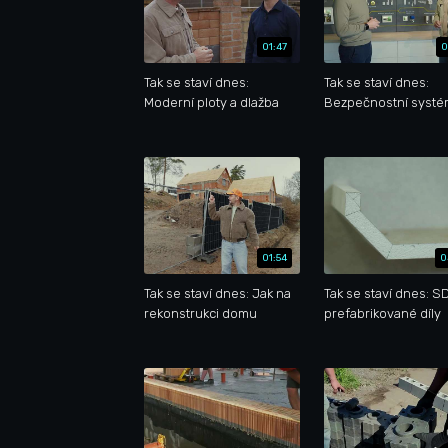
01:47
0
Tak se staví dnes:
Tak se staví dnes:
Moderní ploty a dlažba
Bezpečnostní syst
01:54
0
Tak se staví dnes: Jak na
Tak se staví dnes: S
rekonstrukci domu
prefabrikované díly