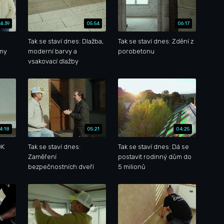
4:39
05:54
06:17
Tak se staví dnes: Dlažba,
Tak se staví dnes: Zdění z
émy
moderní barvy a
porobetonu
vsakovací dlažby
4:18
05:21
04:25
DK
Tak se staví dnes:
Tak se staví dnes: Dá se
Zaměření
postavit rodinný dům do
bezpečnostních dveří
5 milionů