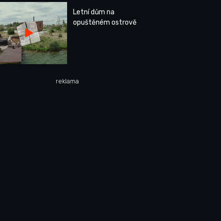
Letní dům na
opuštěném ostrově
reklama