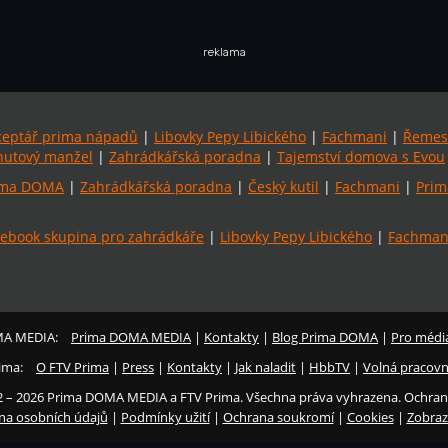
reklama
ceptář prima nápadů
|
Libovky Pepy Libického
|
Fachmani
|
Řemes
utový manžel
|
Zahrádkářská poradna
|
Tajemství domova s Evou
ima DOMA
|
Zahrádkářská poradna
|
Český kutil
|
Fachmani
|
Prim
ebook skupina pro zahrádkáře
|
Libovky Pepy Libického
|
Fachmani
MA MEDIA:
Prima DOMA MEDIA
|
Kontakty
|
Blog Prima DOMA
|
Pro médi
ima:
O FTV Prima
|
Press
|
Kontakty
|
Jak naladit
|
HbbTV
|
Volná pracovn
2 – 2026 Prima DOMA MEDIA a FTV Prima. Všechna práva vyhrazena. Ochran
na osobních údajů
|
Podmínky užití
|
Ochrana soukromí
|
Cookies
|
Zobraz