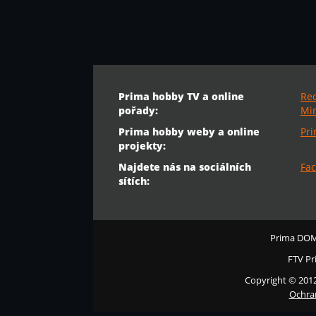
Prima hobby TV a online
Re
pořady:
Min
Prima hobby weby a online
Pr
projekty:
Najdete nás na sociálních
Fac
sítích:
Prima DO
FTV Pr
Copyright © 201
Ochra