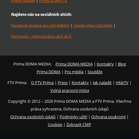
Prima nápady
|
Prima DOMA TV
Najdete nás na sociálních sítích:
Facebook skupina pro zahrádkáře
|
Libovky Pepy Libického
|
Fachmani – rekonstrukce od A do Z
Prima DOMA MEDIA:
Prima DOMA MEDIA
|
Kontakty
|
Blog
Prima DOMA
|
Pro média
|
Soutěže
FTV Prima:
O FTV Prima
|
Press
|
Kontakty
|
Jak naladit
|
HbbTV
|
Volná pracovní místa
Copyright © 2012 – 2026 Prima DOMA MEDIA a FTV Prima. Všechna
práva vyhrazena. Ochrana osobních údajů
Ochrana osobních údajů
|
Podmínky užití
|
Ochrana soukromí
|
Cookies
|
Zobrazit CMP