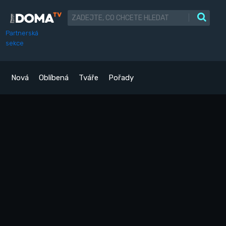
|
Partnerská
sekce
Nová
Oblíbená
Tváře
Pořady