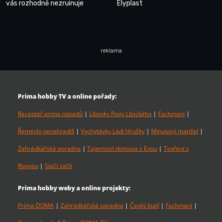
vás rozhodně nezruinuje
Elyplast
reklama
Prima hobby TV a online pořady:
Receptář prima nápadů
|
Libovky Pepy Libického
|
Fachmani
|
Řemeslo nenahradíš
|
Vychytávky Ládi Hrušky
|
Minutový manžel
|
Zahrádkářská poradna
|
Tajemství domova s Evou
|
Tvoření s
Rooyou
|
Stačí začít
Prima hobby weby a online projekty:
Prima DOMA
|
Zahrádkářská poradna
|
Český kutil
|
Fachmani
|