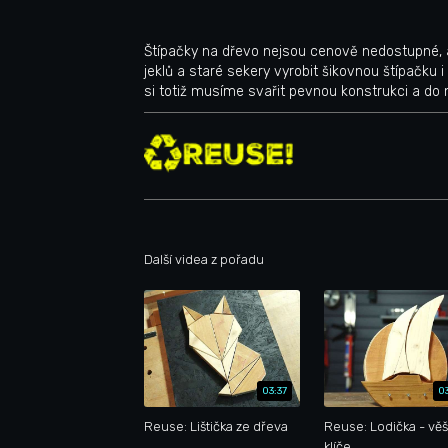
Štípačky na dřevo nejsou cenově nedostupné, al
jeklů a staré sekery vyrobit šikovnou štípačku 
si totiž musíme svařit pevnou konstrukci a do ní
Další videa z pořadu
03:37
0
Reuse: Lištička ze dřeva
Reuse: Lodička - věš
klíče