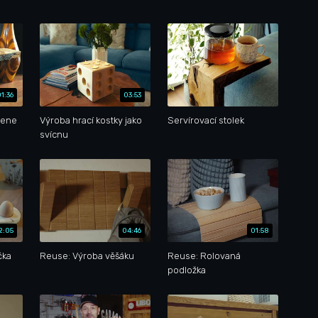
01:36
03:53
mene
Výroba hrací kostky jako
Servírovací stolek
svícnu
2:05
04:46
01:58
čka
Reuse: Výroba věšáku
Reuse: Rolovaná
podložka