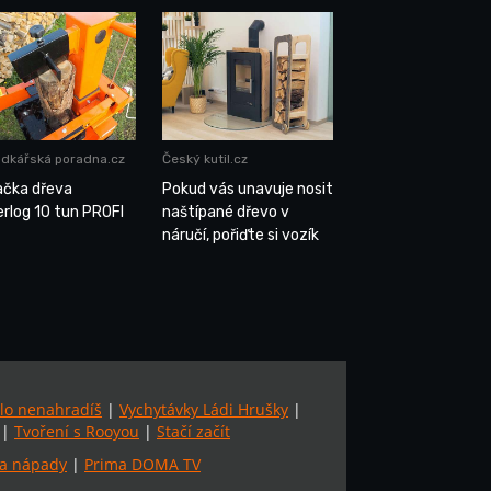
dkářská poradna.cz
Český kutil.cz
ačka dřeva
Pokud vás unavuje nosit
rlog 10 tun PROFI
naštípané dřevo v
náručí, pořiďte si vozík
lo nenahradíš
|
Vychytávky Ládi Hrušky
|
|
Tvoření s Rooyou
|
Stačí začít
a nápady
|
Prima DOMA TV