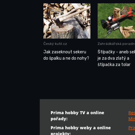
Český kutil.cz
Zahrádkářská poradn
Jak zaseknout sekeru
Štípačky - aneb se
do špalku a ne do nohy?
je za dva zlatý a
štípačka za tolar
Prima hobby TV a online
Re
pořady:
Min
Prima hobby weby a online
Pr
projekty: