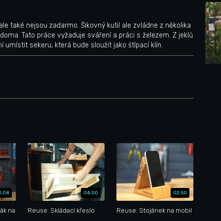
e také nejsou zadarmo. Šikovný kutil ale zvládne z několika
i doma. Tato práce vyžaduje sváření a práci s železem. Z jeklů
 umístit sekeru, která bude sloužit jako štípací klín.
3:08
04:00
02:50
ák na
Reuse: Skládací křeslo
Reuse: Stojánek na mobil