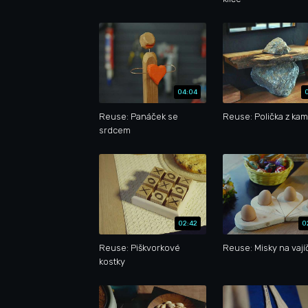
04:04
Reuse: Panáček se
Reuse: Polička z ka
srdcem
02:42
0
Reuse: Piškvorkové
Reuse: Misky na vají
kostky