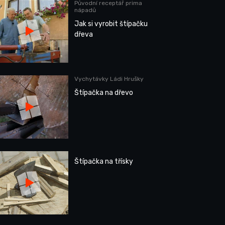
Původní receptář prima
nápadů
Jak si vyrobit štípačku
dřeva
Vychytávky Ládi Hrušky
Štípačka na dřevo
Štípačka na třísky