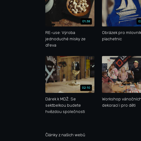
01:38
0
RE-use: Výroba
Obrázek pro milovní
jednoduché misky ze
plachetnic
dřeva
02:10
Dárek k MDŽ: Se
Workshop vánočníc
sektbelkou budete
dekorací i pro děti
hvězdou společnosti
Články z našich webů