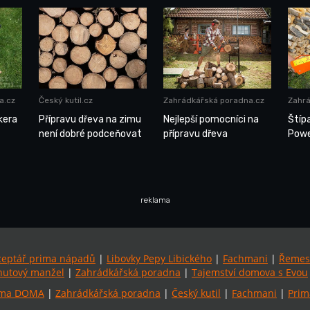
a.cz
Český kutil.cz
Zahrádkářská poradna.cz
Zahrá
kera
Přípravu dřeva na zimu
Nejlepší pomocníci na
Štíp
není dobré podceňovat
přípravu dřeva
Powe
reklama
ceptář prima nápadů
|
Libovky Pepy Libického
|
Fachmani
|
Řemes
utový manžel
|
Zahrádkářská poradna
|
Tajemství domova s Evou
ima DOMA
|
Zahrádkářská poradna
|
Český kutil
|
Fachmani
|
Prim