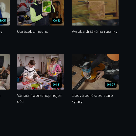
2:05
06:16
ky
Obrázek z mechu
Výroba držáků na ručníky
04:31
04:27
h
Vánoční workshop nejen
Libová polička ze staré
děti
kytary